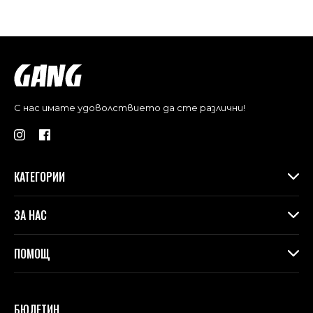
С нас имате удоволствието да сте различни!
КАТЕГОРИИ
Дамски дрехи
ЗА НАС
Макси колекция
Аксесоари
За Gang
ПОМОЩ
Контакти
Магазини
Доставка
Лоялна програма във физическите магазини
Връщане и замяна
БЮЛЕТИН