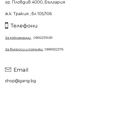
гр. Пловдив 4000, България
ж.к. Тракия , бл 105/106
Телефони
За рекламации:
0892257459
За въпроси и поръчки:
0886122276
Email
shop@gang.bg