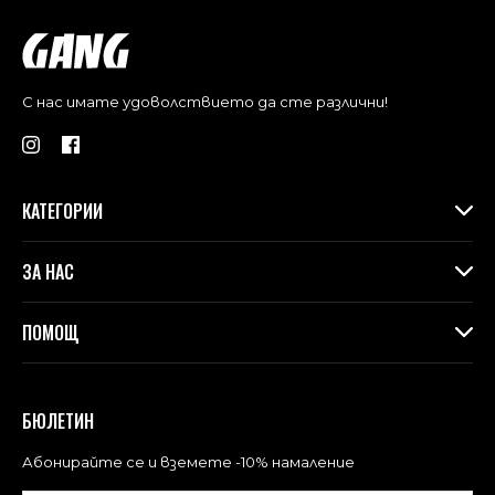
С нас имате удоволствието да сте различни!
КАТЕГОРИИ
Дамски дрехи
ЗА НАС
Макси колекция
Аксесоари
За Gang
ПОМОЩ
Контакти
Магазини
Доставка
Лоялна програма във физическите магазини
Връщане и замяна
БЮЛЕТИН
Blog
Често задавани въпроси
Политика за поверителност
Абонирайте се и вземете -10% намаление
Общи условия за ползване