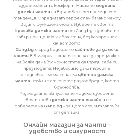
издръжливост и комфорт. Нашите
модерни
дамски чанти
са вдъхновени от последните
тенденции и предлагат перфектен баланс между
визия и функционалност. Изберете своята
красива дамска чанта
от Gang.bg и добавете
завършен щрих към своя стил, без компромис с
качеството.
Gang.bg
е сред водещите
сайтове за дамски
чанти
в България. Нашата мисия е да предложим
на всяка дама възможността да изрази себе си
чрез модата. Независимо дали търсите
ежедневна, елегантна или
цветна дамска
чанта
, тук ще откриете разнообразие, което
вдъхновява.
Разгледайте актуалните модели, изберете
своята нова
дамска чанта онлайн
и се
доверете на
Gang.bg
– защото стилът започва
от детайла.
Онлайн магазин за чанти –
удобство и сигурност