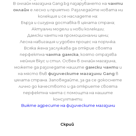
В онлайн магазина Gang.bg пазаруването на
чанти
онлайн
е лесно и приятно. Разгледайте новата ни
колекция и се насладете на:
Бърза и сигурна доставка в цялата страна;
Актуални модели и нови колекции;
Дамски чанти на промоционални цени;
Лесна навигация и удобен процес на поръчка.
Всяка жена заслужава да открие своята
перфектна
чанта дамска
, която отразява
нейния вкус и стил. Освен в онлайн магазина,
можете да разгледате нашите
дамски чанти
и
на място във
физическите магазини Gang
в
цялата страна. Заповядайте, за да се докоснете
лично до качеството и да откриете своята
перфектна чанта с помощта на нашите
консултанти.
Вижте адресите на физическите магазини
Скрий