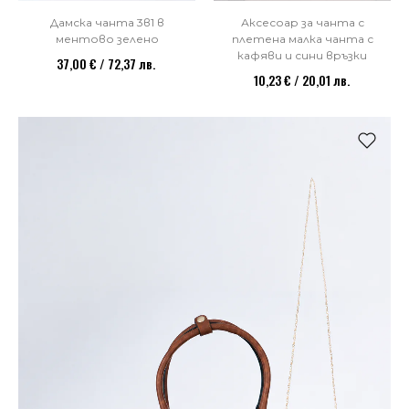
Аксесоар за чанта с
Дамска чанта 3в1 в
плетена малка чанта с
ментово зелено
кафяви и сини връзки
37,00 € / 72,37 лв.
10,23 € / 20,01 лв.
НОВО