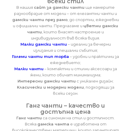
всеки стил
В нашия
сайт за дамски чанти
ще намерите
разнообразие от модели – от елегантни чанти и
дамски чанти през рамо
, до спортни, ежедневни
и официални чанти. Предлагаме и
цветни дамски
чанти
, които внасят настроение и
индивидуалност във всяка визия.
Малки дамски чанти
– идеални за вечерни
излизания и специални събития;
Големи чанти тип торба
– удобни и практични за
ежедневието;
Малки чанти
– компактни и стилни аксесоари за
жени, които обичат минимализма;
Интересни дамски чанти
с уникален дизайн;
Класически и модерни модели
, подходящи за
всеки сезон.
Ганг чанти – качество и
достъпна цена
Ганг чанти
са синоним на стил и достъпност.
Всяка
дамска чанта
е изработена от
висококачествени материали, които гарантират