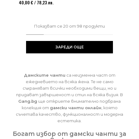
40,00 € / 78,23 лв.
Показват се
20
от
98
продукти
ЗАРЕДИ ОЩЕ
Дамските чанти
са неизменна част от
ежедневието на всяка жена. Те не само
съхраняват всички необходими вещи, но и
придават завършеност и стил на всяка визия. В
Gang.bg
ще откриете внимателно подбрана
колекция от
дамски чанти онлайн
, която
съчетава качество, функционалност и модерна
естетика.
Богат избор от дамски чанти за