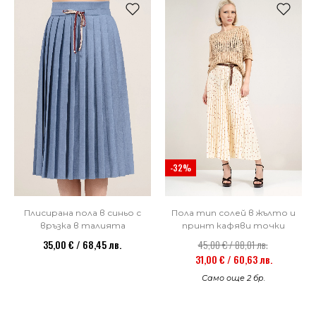
-32%
Плисирана пола в синьо с
Пола тип солей в жълто и
връзка в талията
принт кафяви точки
35,00 € / 68,45 лв.
45,00 € / 88,01 лв.
31,00 € / 60,63 лв.
Само още 2 бр.