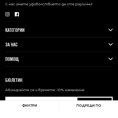
С нас имате удоволствието да сте различни!
КАТЕГОРИИ
Дамски дрехи
ЗА НАС
Макси колекция
Аксесоари
За Gang
ПОМОЩ
Контакти
Магазини
Доставка
Лоялна програма във физическите магазини
Връщане и замяна
БЮЛЕТИН
Blog
Често задавани въпроси
Политика за поверителност
Абонирайте се и вземете -10% намаление
Общи условия за ползване
АБОНАМЕНТ
ФИЛТРИ
ПОДРЕДИ ПО
Дамска мода
Макси мода