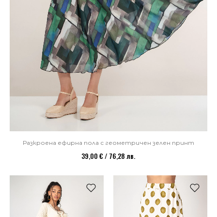
Разкроена ефирна пола с геометричен зелен принт
39,00 € / 76,28 лв.