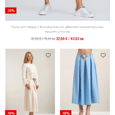
-39%
Пола от памук с висока талия, цветен геометричен
принт и колан
36,00 € / 70,41 лв.
22,00 € / 43,03 лв.
-40%
-40%