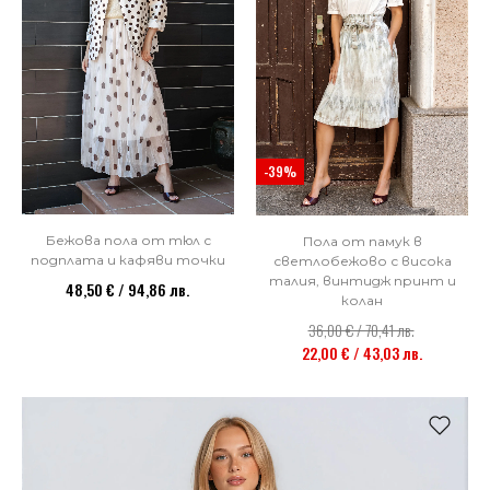
-39%
Бежова пола от тюл с
Пола от памук в
подплата и кафяви точки
светлобежово с висока
талия, винтидж принт и
48,50 € / 94,86 лв.
колан
36,00 € / 70,41 лв.
22,00 € / 43,03 лв.