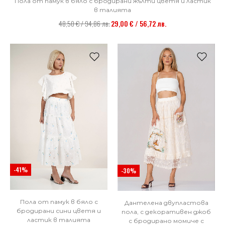
Пола от памук в бяло с бродирани жълти цветя и ластик
в талията
48,50 € / 94,86 лв.
29,00 € / 56,72 лв.
НОВО
-41%
-30%
Пола от памук в бяло с
Дантелена двупластова
бродирани сини цветя и
пола, с декоративен джоб
ластик в талията
с бродирано момиче с