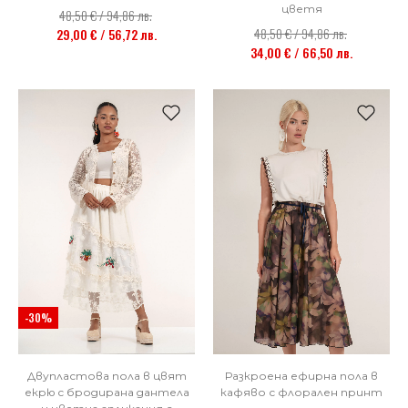
цветя
48,50 € / 94,86 лв.
48,50 € / 94,86 лв.
29,00 € / 56,72 лв.
34,00 € / 66,50 лв.
-30%
Двупластова пола в цвят
Разкроена ефирна пола в
екрю с бродирана дантела
кафяво с флорален принт