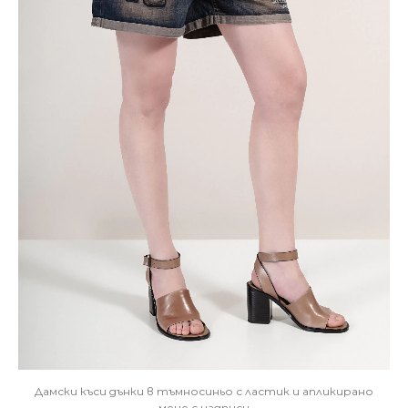
Дамски къси дънки в тъмносиньо с ластик и апликирано
мече с надписи