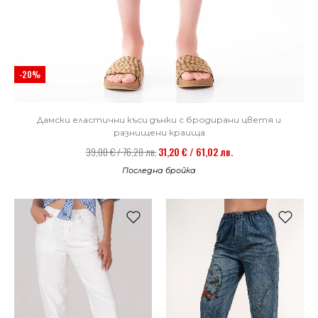
-20%
Дамски еластични къси дънки с бродирани цветя и
разнищени краища
39,00 € / 76,28 лв.
31,20 € / 61,02 лв.
Последна бройка