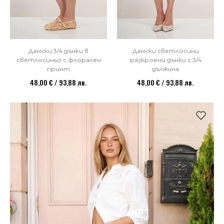
Дамски 3/4 дънки в
Дамски светлосини
светлосиньо с флорален
разкроени дънки с 3/4
принт
дължина
48,00 € / 93,88 лв.
48,00 € / 93,88 лв.