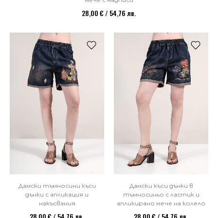
28,00 € / 54,76 лв.
Дамски тъмносини къси
Дамски къси дънки в
дънки с апликация и
тъмносиньо с ластик и
накъсвания
апликирано мече на колело
28,00 € / 54,76 лв.
28,00 € / 54,76 лв.