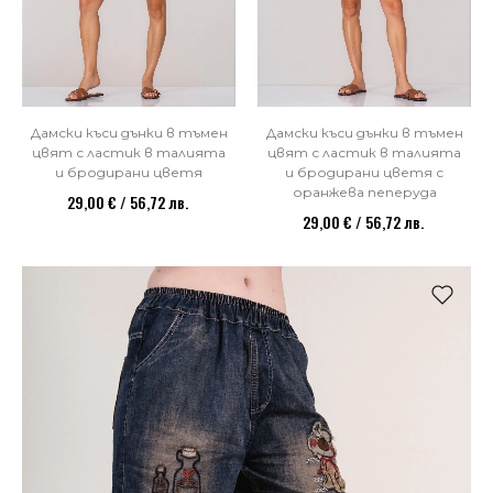
Дамски къси дънки в тъмен
Дамски къси дънки в тъмен
цвят с ластик в талията
цвят с ластик в талията
и бродирани цветя
и бродирани цветя с
оранжева пеперуда
29,00 € / 56,72 лв.
29,00 € / 56,72 лв.