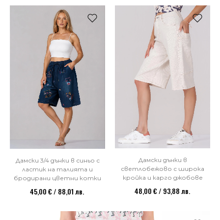
НОВО
Дамски дънки в
Дамски 3/4 дънки в синьо с
светлобежово с широка
ластик на талията и
кройка и карго джобове
бродирани цветни котки
48,00 € / 93,88 лв.
45,00 € / 88,01 лв.