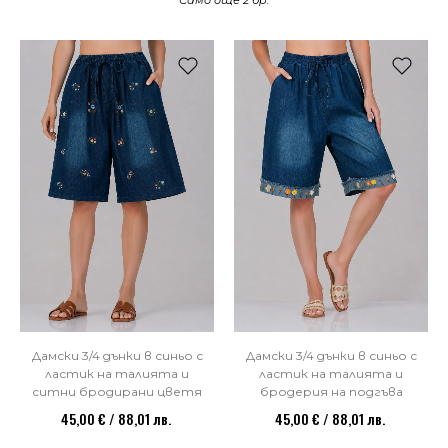
Само още 2 бр.
НОВО
НОВО
Дамски 3/4 дънки в синьо с
Дамски 3/4 дънки в синьо с
ластик на талията и
ластик на талията и
ситни бродирани цветя
бродерия на подгъва
45,00 € / 88,01 лв.
45,00 € / 88,01 лв.