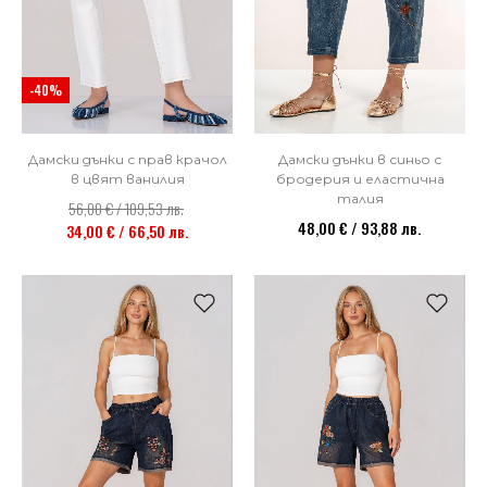
-40%
Дамски дънки с прав крачол
Дамски дънки в синьо с
в цвят ванилия
бродерия и еластична
талия
56,00 € / 109,53 лв.
48,00 € / 93,88 лв.
34,00 € / 66,50 лв.