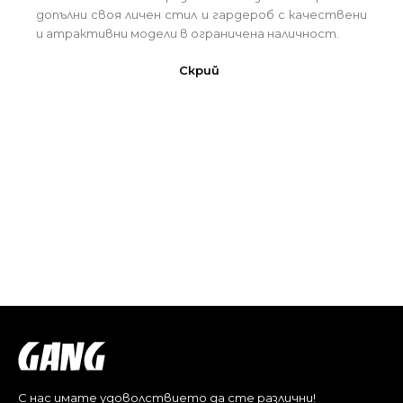
допълни своя личен стил и гардероб с качествени
и атрактивни модели в ограничена наличност.
Скрий
С нас имате удоволствието да сте различни!