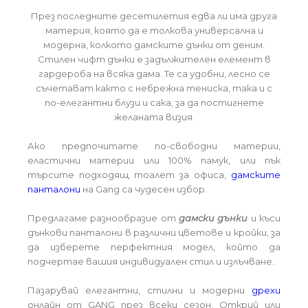
През последните десетилетия едва ли има друга
материя, която да е толкова универсална и
модерна, колкото дамските дънки от деним.
Стилен чифт дънки е задължителен елемент в
гардероба на всяка дама. Те са удобни, лесно се
съчетават както с небрежна тениска, така и с
по-елегантни блузи и сака, за да постигнете
желаната визия.
Ако предпочитате по-свободни материи,
еластични материи или 100% памук, или пък
търсите подходящ тоалет за офиса,
дамските
панталони
на Gang са чудесен избор.
Предлагаме разнообразие от
дамски дънки
и къси
дънкови панталони в различни цветове и кройки, за
да изберете перфектния модел, който да
подчертае вашия индивидуален стил и излъчване.
Пазарувай елегантни, стилни и модерни
дрехи
онлайн от GANG през всеки сезон. Открий или