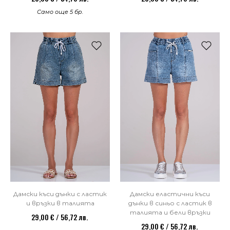
Само още 5 бр.
Дамски къси дънки с ластик
Дамски еластични къси
и връзки в талията
дънки в синьо с ластик в
талията и бели връзки
29,00 € / 56,72 лв.
29,00 € / 56,72 лв.