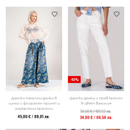
-40%
Дамски памучни дънки в
Дамски дънки с прав крачол
синьо с флорален принт и
в цвят ванилия
разкроени крачоли
56,00 € / 109,53 лв.
45,00 € / 88,01 лв.
34,00 € / 66,50 лв.