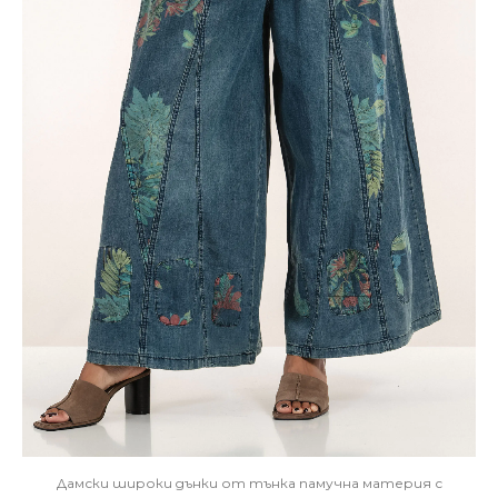
Дамски широки дънки от тънка памучна материя с