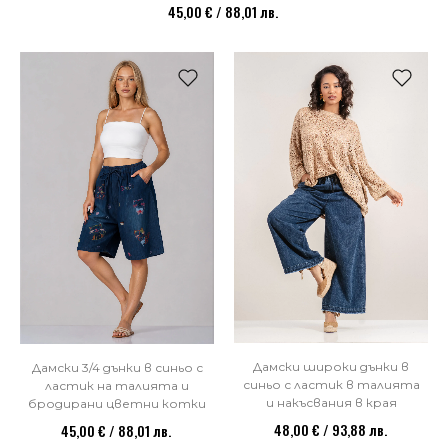
45,00 € / 88,01 лв.
НОВО
Дамски широки дънки в
Дамски 3/4 дънки в синьо с
синьо с ластик в талията
ластик на талията и
и накъсвания в края
бродирани цветни котки
48,00 € / 93,88 лв.
45,00 € / 88,01 лв.