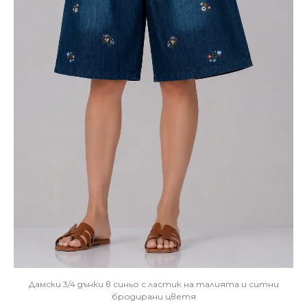
Дамски 3/4 дънки в синьо с ластик на талията и ситни
бродирани цветя