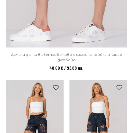
Дамски дънки в светлобежово с широка кройка и карго
джобове
48,00 € / 93,88 лв.