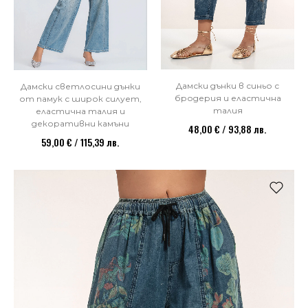
Дамски дънки в синьо с
Дамски светлосини дънки
бродерия и еластична
от памук с широк силует,
талия
еластична талия и
декоративни камъни
48,00 € / 93,88 лв.
59,00 € / 115,39 лв.