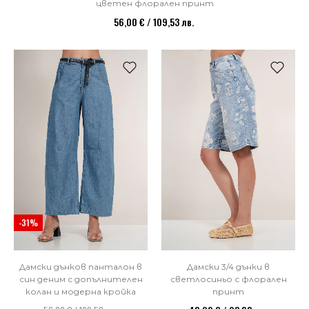
цветен флорален принт
56,00 € / 109,53 лв.
-31%
Дамски дънков панталон в
Дамски 3/4 дънки в
син деним с допълнителен
светлосиньо с флорален
колан и модерна кройка
принт