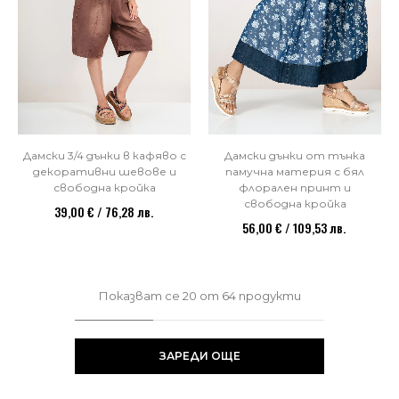
Дамски 3/4 дънки в кафяво с
Дамски дънки от тънка
декоративни шевове и
памучна материя с бял
свободна кройка
флорален принт и
свободна кройка
39,00 € / 76,28 лв.
56,00 € / 109,53 лв.
Показват се
20
от
64
продукти
ЗАРЕДИ ОЩЕ