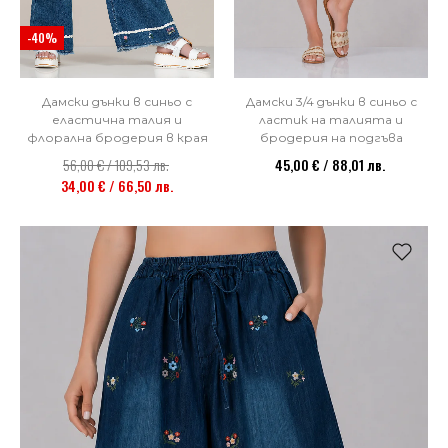
-40%
Дамски дънки в синьо с
Дамски 3/4 дънки в синьо с
еластична талия и
ластик на талията и
флорална бродерия в края
бродерия на подгъва
56,00 € / 109,53 лв.
45,00 € / 88,01 лв.
34,00 € / 66,50 лв.
НОВО