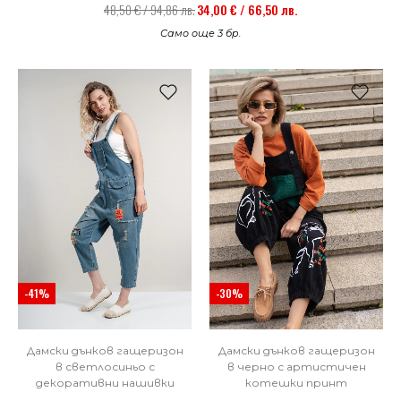
48,50 € / 94,86 лв.
34,00 € / 66,50 лв.
Само още 3 бр.
-41%
-30%
Дамски дънков гащеризон
Дамски дънков гащеризон
в светлосиньо с
в черно с артистичен
декоративни нашивки
котешки принт