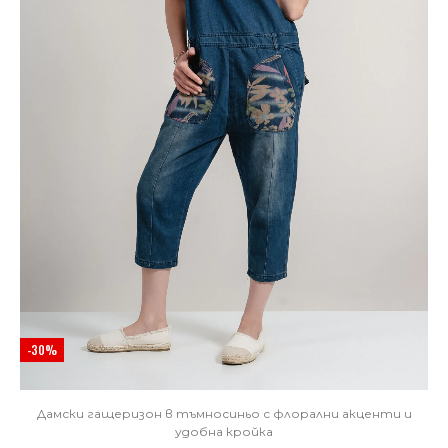
-30%
Дамски гащеризон в тъмносиньо с флорални акценти и
удобна кройка