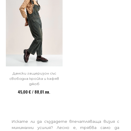
Дамски гащеризон със
свободна кройка и кафяв
джоб
45,00 € / 88,01 лв.
Искате ли да създадете впечатляваща визия с
минимални усилия? Лесно е, трябва само да