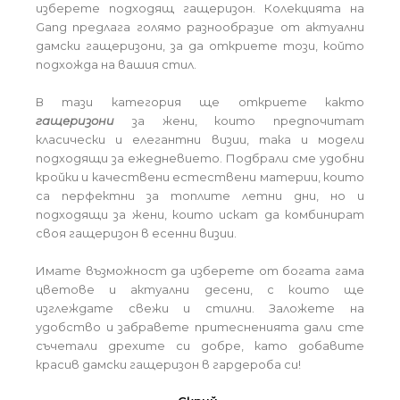
изберете подходящ гащеризон. Колекцията на
Gang предлага голямо разнообразие от актуални
дамски гащеризони, за да откриете този, който
подхожда на вашия стил.
В тази категория ще откриете както
гащеризони
за жени, които предпочитат
класически и елегантни визии, така и модели
подходящи за ежедневието. Подбрали сме удобни
кройки и качествени естествени материи, които
са перфектни за топлите летни дни, но и
подходящи за жени, които искат да комбинират
своя гащеризон в есенни визии.
Имате възможност да изберете от богата гама
цветове и актуални десени, с които ще
изглеждате свежи и стилни. Заложете на
удобство и забравете притесненията дали сте
съчетали дрехите си добре, като добавите
красив дамски гащеризон в гардероба си!