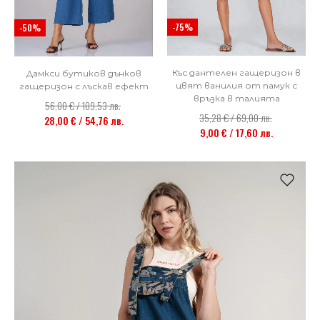
-75%
-50%
Къс дантелен гащеризон в
Дамкси бутиков дънков
цвят ванилия от памук с
гащеризон с лъскав ефект
връзка в талията
56,00 € / 109,53 лв.
35,28 € / 69,00 лв.
28,00 € / 54,76 лв.
9,00 € / 17,60 лв.