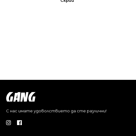
Скрий
С нас имате удоволствието да сте различни!