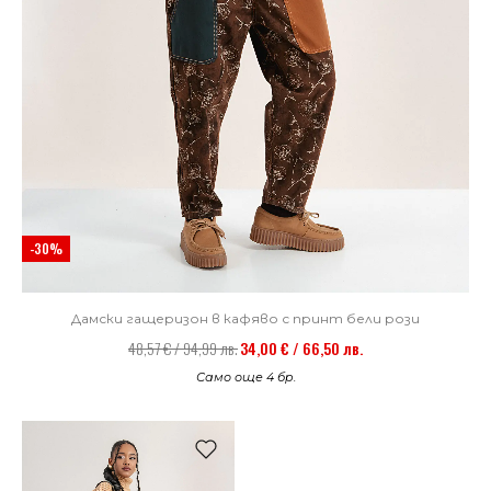
-30%
Дамски гащеризон в кафяво с принт бели рози
48,57 € / 94,99 лв.
34,00 € / 66,50 лв.
Само още 4 бр.