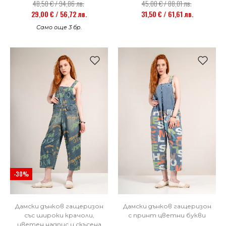
48,50 € / 94,86 лв.
45,00 € / 88,01 лв.
29,00 € / 56,72 лв.
31,50 € / 61,61 лв.
Само още 3 бр.
-30%
Дамски дънков гащеризон
Дамски дънков гащеризон
със широки крачоли,
с принт цветни букви
цветен надпис и скъсена