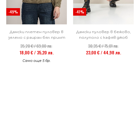
-41%
-49%
Дамски пуловер в бежово,
Дамски плетен пуловер в
полуполо с кафяв джоб
зелено с раиран бял принт
38,35 € / 75,01 лв.
35,28 € / 69,00 лв.
23,00 € / 44,98 лв.
18,00 € / 35,20 лв.
Само още 5 бр.