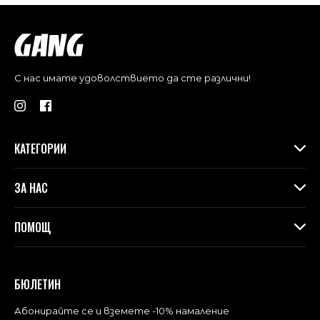
С нас имате удоволствието да сте различни!
КАТЕГОРИИ
Дамски дрехи
ЗА НАС
Макси колекция
Аксесоари
За Gang
ПОМОЩ
Контакти
Магазини
Доставка
Лоялна програма във физическите магазини
Връщане и замяна
БЮЛЕТИН
Blog
Често задавани въпроси
Политика за поверителност
Абонирайте се и вземете -10% намаление