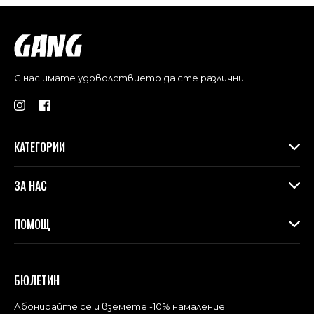
С нас имате удоволствието да сте различни!
КАТЕГОРИИ
Дамски дрехи
ЗА НАС
Макси колекция
Аксесоари
За Gang
ПОМОЩ
Контакти
Магазини
Доставка
Лоялна програма във физическите магазини
Връщане и замяна
БЮЛЕТИН
Blog
Често задавани въпроси
Политика за поверителност
Абонирайте се и вземете -10% намаление