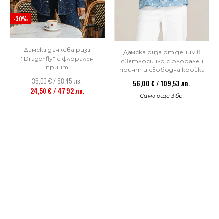
-30%
Дамска дънкова риза
Дамска риза от деним в
''Dragonfly" с флорален
светлосиньо с флорален
принт
принт и свободна кройка
35,00 € / 68,45 лв.
56,00 € / 109,53 лв.
24,50 € / 47,92 лв.
Само още 3 бр.