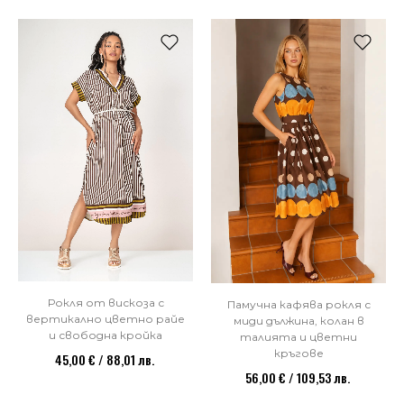
Рокля от вискоза с
Памучна кафява рокля с
вертикално цветно райе
миди дължина, колан в
и свободна кройка
талията и цветни
кръгове
45,00 € / 88,01 лв.
56,00 € / 109,53 лв.