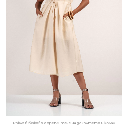
Рокля в бежово с преплитане на деколтето и колан