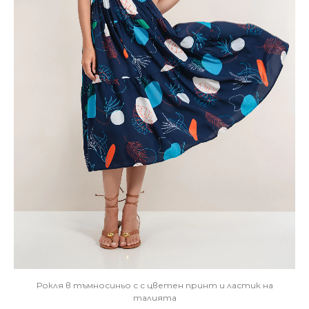
Рокля в тъмносиньо с с цветен принт и ластик на
талията