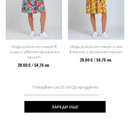
Миди рокля от памук в
Миди рокля от памук и лен
синьо с цветен флорален
в жълто с флорален принт
принт
28,00 € / 54,76 лв.
28,00 € / 54,76 лв.
Показват се
20
от
22
продукти
ЗАРЕДИ ОЩЕ