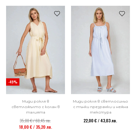
-49%
Миди рокля в
Миди рокля в светлосиньо
светложълто с колан в
с тънки презрамки и нежна
талията
текстура
35,00 € / 68,45 лв.
22,00 € / 43,03 лв.
18,00 € / 35,20 лв.