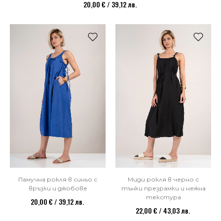
20,00 € / 39,12 лв.
Памучна рокля в синьо с
Миди рокля в черно с
връзки и джобове
тънки презрамки и нежна
текстура
20,00 € / 39,12 лв.
22,00 € / 43,03 лв.