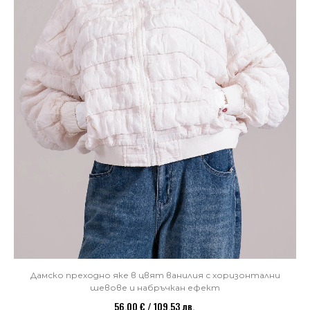
Дамско преходно яке в цвят ванилия с хоризонтални
шевове и набръчкан ефект
56,00 € / 109,53 лв.