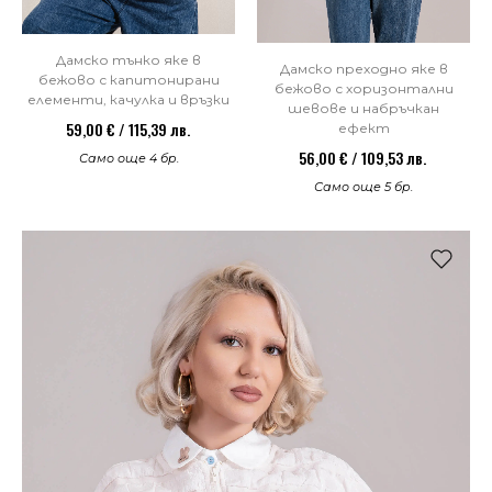
Дамско тънко яке в
Дамско преходно яке в
бежово с капитонирани
бежово с хоризонтални
елементи, качулка и връзки
шевове и набръчкан
59,00 € / 115,39 лв.
ефект
56,00 € / 109,53 лв.
Само още 4 бр.
Само още 5 бр.