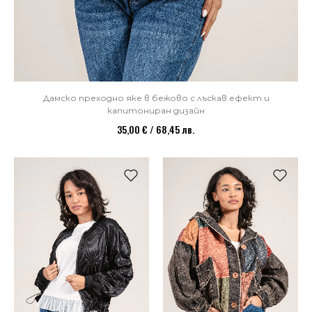
Дамско преходно яке в бежово с лъскав ефект и
капитониран дизайн
35,00 € / 68,45 лв.