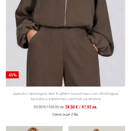
-65%
Дамско преходно яке в цвят милитъри със свободна
кройка и ефектен ластик на яката
69,00 € / 134,95 лв.
24,50 € / 47,92 лв.
Само още 2 бр.