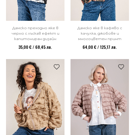
Дамско преходно яке в
Дамско яке в кафяво с
черно с лъскав ефект и
качулка, джобове и
капитониран дизайн
многоцветен принт
35,00 € / 68,45 лв.
64,00 € / 125,17 лв.