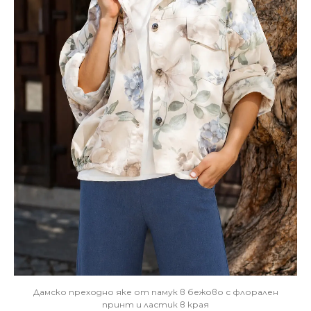
Дамско преходно яке от памук в бежово с флорален
принт и ластик в края