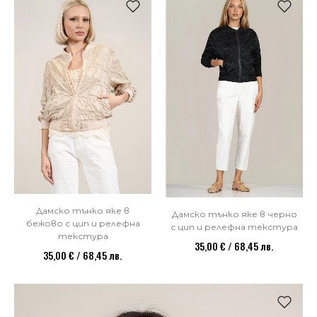
Дамско тънко яке в
Дамско тънко яке в черно
бежово с цип и релефна
с цип и релефна текстура
текстура
35,00 € / 68,45 лв.
35,00 € / 68,45 лв.