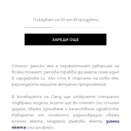
Показват се
20
от
61
продукти
ЗАРЕДИ ОЩЕ
Стилно дамско яке е перфектният завършек на
всеки тоалет, затова трябва да имате поне едно
в гардероба си. Ако сте в търсене на ново яке,
разгледайте нашите актуални предложения.
В колекцията на Gang ще откриете специално
подбрани модели, които ще ви пленят със стилен
дизайн, свежо излъчване и качествена изработка.
Изберете от голямото разнообразие свежи
есенни якета, модерни дънкови якета,
зимни
якета
или шлифери.