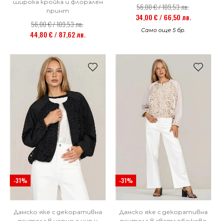
широка кройка и флорален
56,00 € / 109,53 лв.
принт
34,00 € / 66,50 лв.
56,00 € / 109,53 лв.
Само още 5 бр.
44,80 € / 87,62 лв.
-31%
-31%
Дамско яке с декоративна
Дамско яке с декоративна
дантела в черно с цип и
дантела в светлобежово