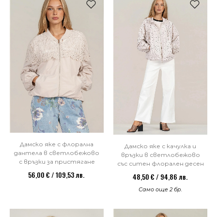
Дамско яке с флорална
Дамско яке с качулка и
дантела в светлобежово
връзки в светлобежово
с връзки за пристягане
със ситен флорален десен
56,00 € / 109,53 лв.
48,50 € / 94,86 лв.
Само още 2 бр.