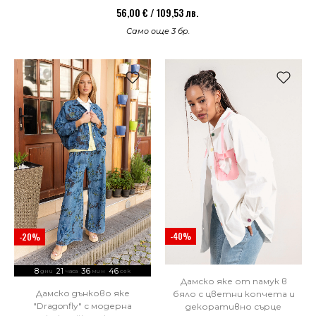
56,00 € / 109,53 лв.
Само още 3 бр.
-40%
-20%
8
21
36
44
дни
часа
мин
сек
Дамско яке от памук в
Дамско дънково яке
бяло с цветни копчета и
"Dragonfly" с модерна
декоративно сърце