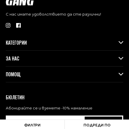
С нас имате удоволствието да сте различни!
КАТЕГОРИИ
Дамски дрехи
ЗА НАС
Макси колекция
Аксесоари
За Gang
ПОМОЩ
Контакти
Магазини
Доставка
Лоялна програма във физическите магазини
Връщане и замяна
БЮЛЕТИН
Blog
Често задавани въпроси
Политика за поверителност
Абонирайте се и вземете -10% намаление
Общи условия за ползване
АБОНАМЕНТ
ФИЛТРИ
ПОДРЕДИ ПО