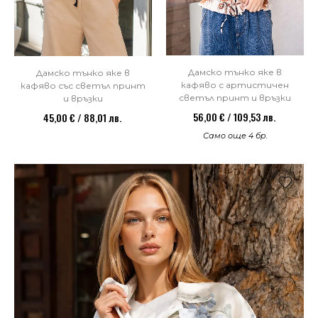
Дамско тънко яке в
Дамско тънко яке в
кафяво с артистичен
кафяво със светъл принт
светъл принт и връзки
и връзки
56,00 € / 109,53 лв.
45,00 € / 88,01 лв.
Само още 4 бр.