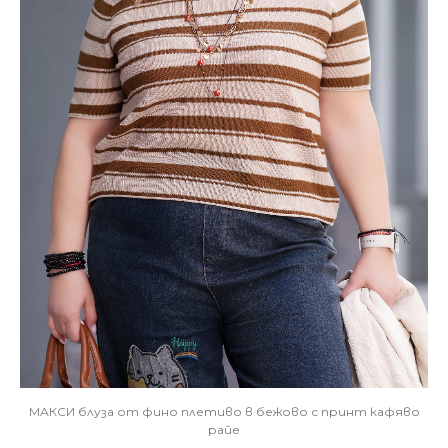
МАКСИ блуза от фино плетиво в бежово с принт кафяво
райе