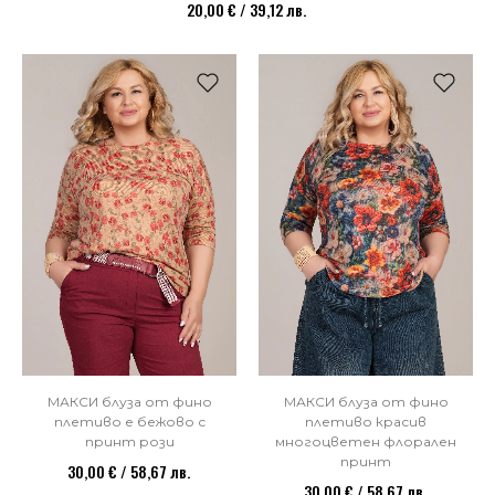
20,00 € / 39,12 лв.
МАКСИ блуза от фино
МАКСИ блуза от фино
плетиво е бежово с
плетиво красив
принт рози
многоцветен флорален
принт
30,00 € / 58,67 лв.
30,00 € / 58,67 лв.