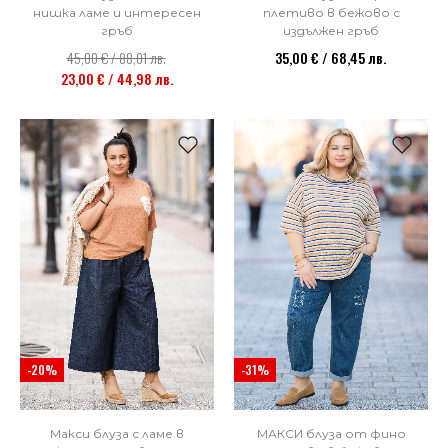
плетиво в бежово с
нишка ламе и интересен
издължен гръб
гръб
35,00 € / 68,45 лв.
45,00 € / 88,01 лв.
23,00 € / 44,98 лв.
-20%
-31%
Макси блуза с ламе в
МАКСИ блуза от фино