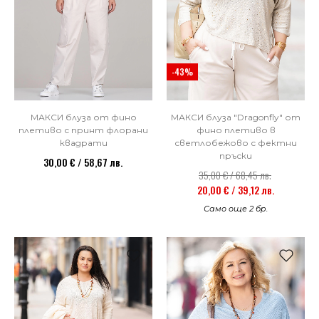
-43%
МАКСИ блуза от фино
МАКСИ блуза "Dragonfly" от
плетиво с принт флорани
фино плетиво в
квадрати
светлобежово с фектни
пръски
30,00 € / 58,67 лв.
35,00 € / 68,45 лв.
20,00 € / 39,12 лв.
Само още 2 бр.