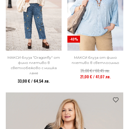
-40%
МАКСИ блуза от фино
МАКСИ блуза "Dragonfly" от
плетиво в светлосиньо
фино плетиво в
светлобежово с нишка
35,00 € / 68,45 лв.
ламе
21,00 € / 41,07 лв.
33,00 € / 64,54 лв.