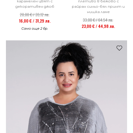
карамелен цвят с
плетиво в бежово с
декоративен джоб
райран синьо-бял принт и
нишка ламе
20,00 € / 39,12 лв.
33,00 € / 64,54 лв.
16,00 € / 31,29 лв.
23,00 € / 44,98 лв.
Само още 2 бр.