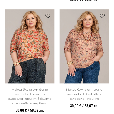
Макси блуза от фино
Макси блуза от фино
плетиво в бежово с
плетиво в бежово с
флорален принт в жълто,
флорален принт
оранжево и червено
30,00 € / 58,67 лв.
30,00 € / 58,67 лв.