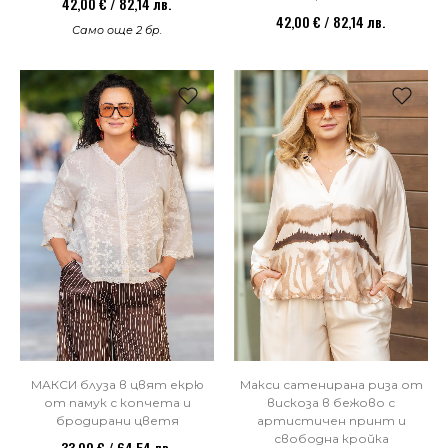
42,00 € / 82,14 лв.
42,00 € / 82,14 лв.
Само още 2 бр.
Макси сатенирана риза от
МАКСИ блуза в цвят екрю
вискоза в бежово с
от памук с копчета и
артистичен принт и
бродирани цветя
свободна кройка
33,00 € / 64,54 лв.