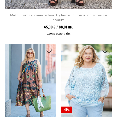
Макси сатенирана рокля в цвят милитъри с флорален
принт
45,00 € / 88,01 лв.
Само още 4 бр.
-41%