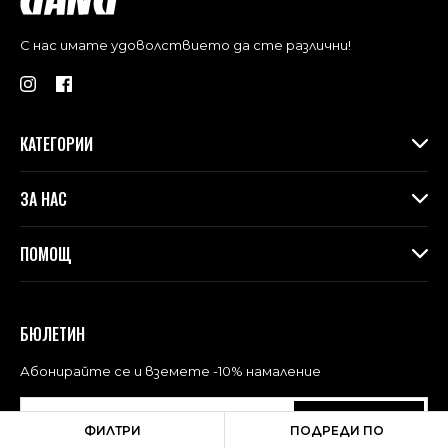
С нас имате удоволствието да сте различни!
КАТЕГОРИИ
Дамски дрехи
ЗА НАС
Макси колекция
Аксесоари
За Gang
ПОМОЩ
Контакти
Магазини
Доставка
Лоялна програма във физическите магазини
Връщане и замяна
БЮЛЕТИН
Blog
Често задавани въпроси
Политика за поверителност
Абонирайте се и вземете -10% намаление
Общи условия за ползване
АБОНАМЕНТ
ФИЛТРИ
ПОДРЕДИ ПО