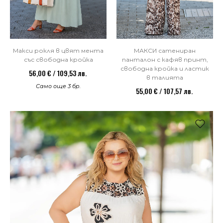
МАКСИ сатениран
Макси рокля в цвят мента
панталон с кафяв принт,
със свободна кройка
свободна кройка и ластик
56,00 € / 109,53 лв.
в талията
Само още 3 бр.
55,00 € / 107,57 лв.