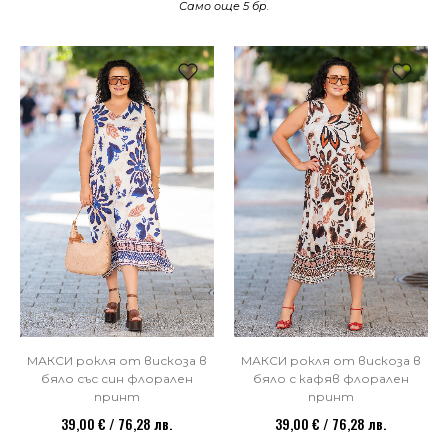
Само още 5 бр.
МАКСИ рокля от вискоза в
МАКСИ рокля от вискоза в
бяло със син флорален
бяло с кафяв флорален
принт
принт
39,00 € / 76,28 лв.
39,00 € / 76,28 лв.