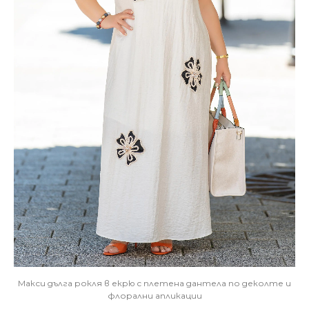
Макси дълга рокля в екрю с плетена дантела по деколте и
флорални апликации