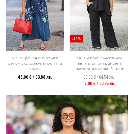
-49%
Макси рокля от тънък
МАКСИ прав еластичен
деним с флорален принт и
панталон от рипсена
колан
материя с цепки в края
48,00 € / 93,88 лв.
33,00 € / 64,54 лв.
17,00 € / 33,25 лв.