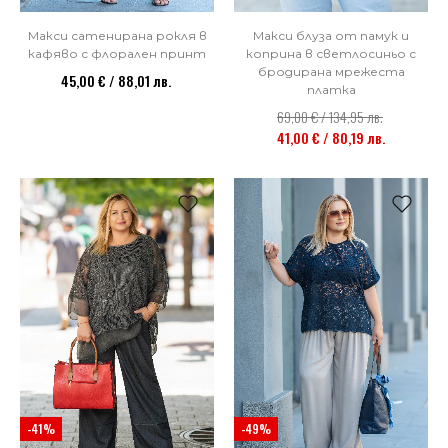
Макси блуза от памук и
Макси сатенирана рокля в
коприна в светлосиньо с
кафяво с флорален принт
бродирана мрежеста
45,00 € / 88,01 лв.
платка
69,00 € / 134,95 лв.
41,00 € / 80,19 лв.
-41%
-49%