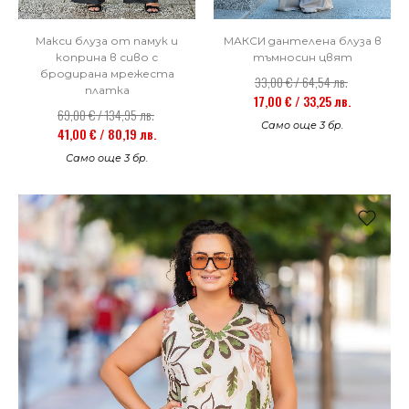
Макси блуза от памук и
МАКСИ дантелена блуза в
коприна в сиво с
тъмносин цвят
бродирана мрежеста
33,00 € / 64,54 лв.
платка
17,00 € / 33,25 лв.
69,00 € / 134,95 лв.
Само още 3 бр.
41,00 € / 80,19 лв.
Само още 3 бр.