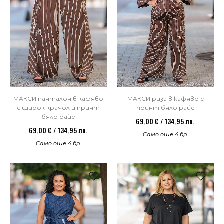
МАКСИ панталон в кафяво
МАКСИ риза в кафяво с
с широк крачол и принт
принт бяло райе
бяло райе
69,00 € / 134,95 лв.
69,00 € / 134,95 лв.
Само още 4 бр.
Само още 4 бр.