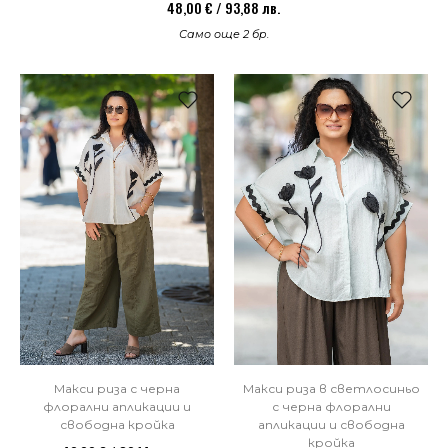
48,00 € / 93,88 лв.
Само още 2 бр.
Макси риза в светлосиньо
Макси риза с черна
с черна флорални
флорални апликации и
апликации и свободна
свободна кройка
кройка