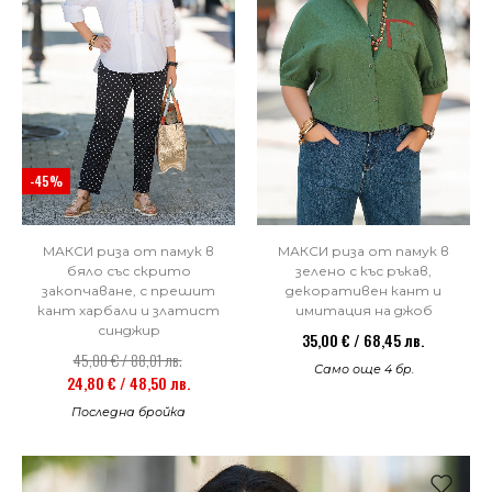
-45%
МАКСИ риза от памук в
МАКСИ риза от памук в
бяло със скрито
зелено с къс ръкав,
закопчаване, с прешит
декоративен кант и
кант харбали и златист
имитация на джоб
синджир
35,00 € / 68,45 лв.
45,00 € / 88,01 лв.
Само още 4 бр.
24,80 € / 48,50 лв.
Последна бройка