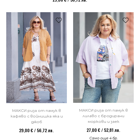
МАКСИ риза от памук в
МАКСИ риза от памук в
лилаво с бродирани
кафяво с войнишка яка и
моркови и заек
джоб
27,00 € / 52,81 лв.
29,00 € / 56,72 лв.
Само още 4 бр.