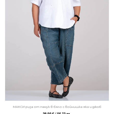
МАКСИ риза от памук в бяло с войнишка яка и джоб
29,00 € / 56,72 лв.