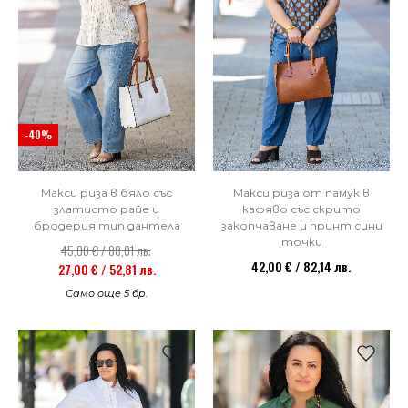
-40%
Макси риза в бяло със
Макси риза от памук в
златисто райе и
кафяво със скрито
бродерия тип дантела
закопчаване и принт сини
точки
45,00 € / 88,01 лв.
42,00 € / 82,14 лв.
27,00 € / 52,81 лв.
Само още 5 бр.