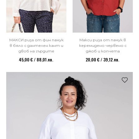
МАКСИ риза от фин памук
Макси риза от памук в
в бяло с дантелен кант и
керемидено червено с
двоб на гърдите
джоб и копчета
45,00 € / 88,01 лв.
20,00 € / 39,12 лв.