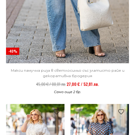
-40%
Макси памучна риза в светлосиньо със златисто райе и
декоративна бродерия
45,00 € / 88,01 лв.
27,00 € / 52,81 лв.
Само още 2 бр.