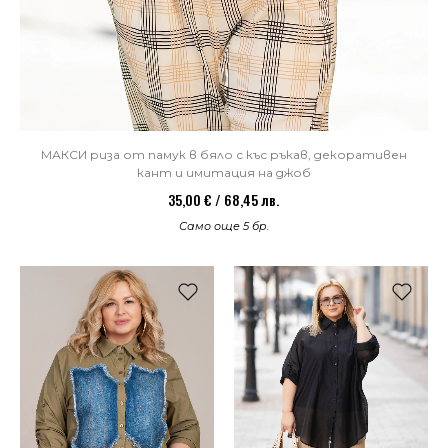
МАКСИ риза от памук в бяло с къс ръкав, декоративен
кант и имитация на джоб
35,00 € / 68,45 лв.
Само още 5 бр.