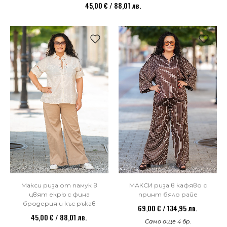
45,00 € / 88,01 лв.
Макси риза от памук в
МАКСИ риза в кафяво с
цвят екрю с фина
принт бяло райе
бродерия и къс ръкав
69,00 € / 134,95 лв.
45,00 € / 88,01 лв.
Само още 4 бр.