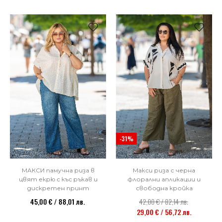
-31%
МАКСИ памучна риза в
Макси риза с черна
цвят екрю с къс ръкав и
флорални апликации и
дискретен принт
свободна кройка
45,00 € / 88,01 лв.
42,00 € / 82,14 лв.
29,00 € / 56,72 лв.