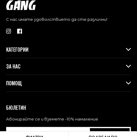
С нас имате удоволствието да сте различни!
КАТЕГОРИИ
Дамски дрехи
ЗА НАС
Макси колекция
Аксесоари
За Gang
ПОМОЩ
Контакти
Магазини
Доставка
Лоялна програма във физическите магазини
Връщане и замяна
БЮЛЕТИН
Blog
Често задавани въпроси
Политика за поверителност
Абонирайте се и вземете -10% намаление
Общи условия за ползване
АБОНАМЕНТ