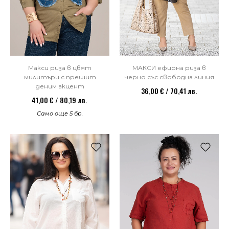
Макси риза в цвят
МАКСИ ефирна риза в
милитъри с прешит
черно със свободна линия
деним акцент
36,00 € / 70,41 лв.
41,00 € / 80,19 лв.
Само още 5 бр.