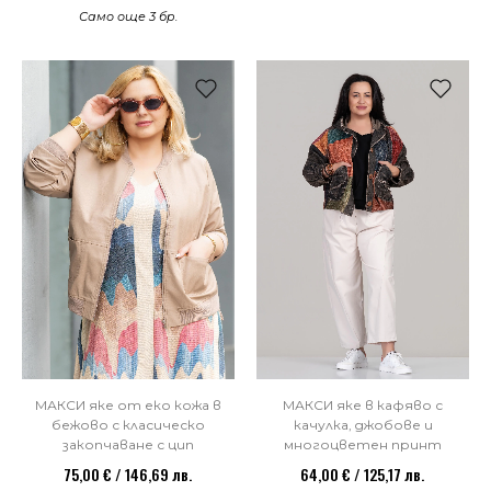
Само още 3 бр.
МАКСИ яке от еко кожа в
МАКСИ яке в кафяво с
бежово с класическо
качулка, джобове и
закопчаване с цип
многоцветен принт
75,00 € / 146,69 лв.
64,00 € / 125,17 лв.