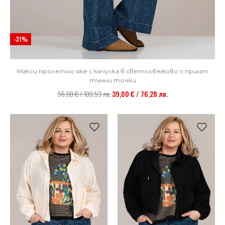
-31%
Макси пролетно яке с качулка в светлобежово с принт
тъмни точки
56,00 € / 109,53 лв.
39,00 € / 76,28 лв.