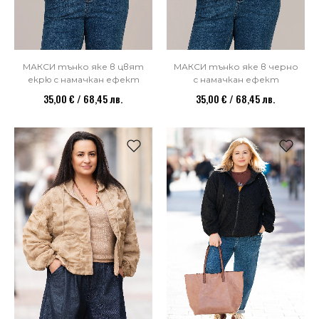
МАКСИ тънко яке в черно
МАКСИ тънко яке в цвят
с намачкан ефект
екрю с намачкан ефект
35,00 € / 68,45 лв.
35,00 € / 68,45 лв.