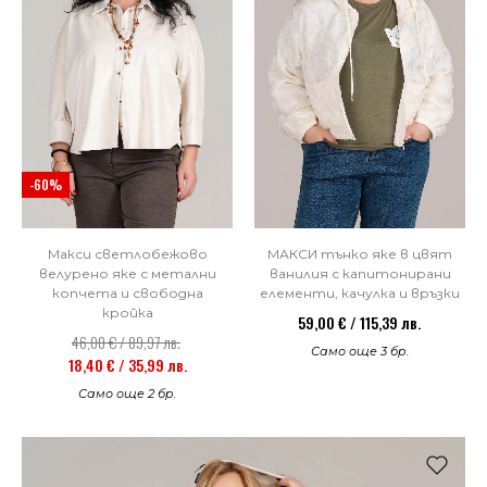
-60%
Макси светлобежово
МАКСИ тънко яке в цвят
велурено яке с метални
ванилия с капитонирани
копчета и свободна
елементи, качулка и връзки
кройка
59,00 € / 115,39 лв.
46,00 € / 89,97 лв.
Само още 3 бр.
18,40 € / 35,99 лв.
Само още 2 бр.