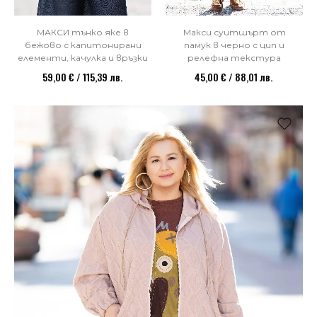
МАКСИ тънко яке в
Макси суитшърт от
бежово с капитонирани
памук в черно с цип и
елементи, качулка и връзки
релефна текстура
59,00 € / 115,39 лв.
45,00 € / 88,01 лв.