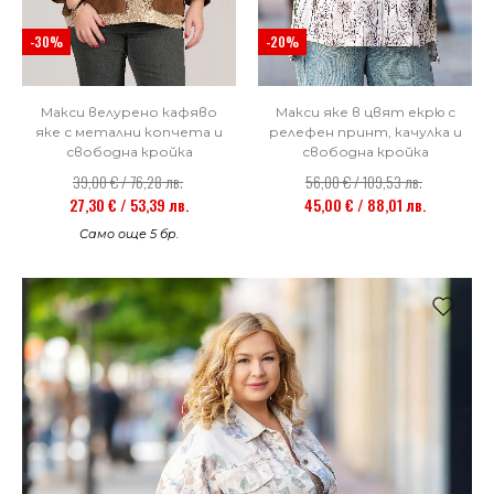
-30%
-20%
Макси велурено кафяво
Макси яке в цвят екрю с
яке с метални копчета и
релефен принт, качулка и
свободна кройка
свободна кройка
39,00 € / 76,28 лв.
56,00 € / 109,53 лв.
27,30 € / 53,39 лв.
45,00 € / 88,01 лв.
Само още 5 бр.