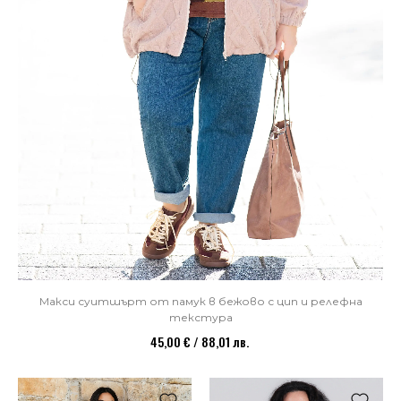
Макси суитшърт от памук в бежово с цип и релефна
текстура
45,00 € / 88,01 лв.