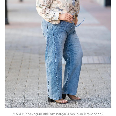
МАКСИ преходно яке от памук в бежово с флорален