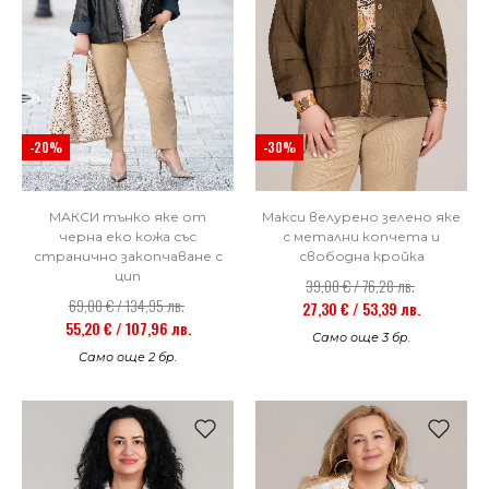
-20%
-30%
МАКСИ тънко яке от
Макси велурено зелено яке
черна еко кожа със
с метални копчета и
странично закопчаване с
свободна кройка
цип
39,00 € / 76,28 лв.
69,00 € / 134,95 лв.
27,30 € / 53,39 лв.
55,20 € / 107,96 лв.
Само още 3 бр.
Само още 2 бр.