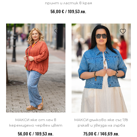
принт и ластик в края
56,00 € / 109,53 лв.
МАКСИ дънково яке със 7/8
МАКСИ яке от лен в
ръкав и звезда на гърба
керемидено червен цвят
75,00 € / 146,69 лв.
56,00 € / 109,53 лв.