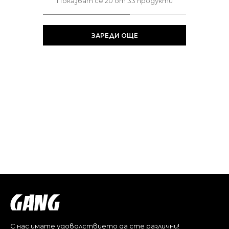
Показват се
20
от
33
продукти
ЗАРЕДИ ОЩЕ
С нас имате удоволствието да сте различни!