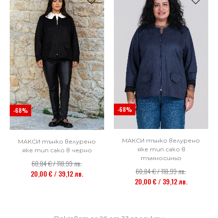
-68%
-68%
МАКСИ тънко велурено
МАКСИ тънко велурено
яке тип сако в
яке тип сако в черно
тъмносиньо
60,84 € / 118,99 лв.
60,84 € / 118,99 лв.
20,00 € / 39,12 лв.
20,00 € / 39,12 лв.