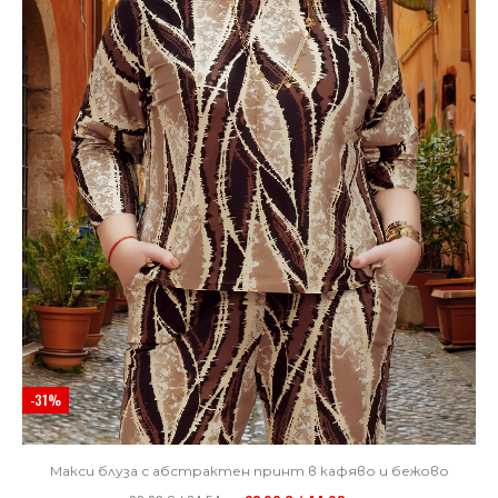
-31%
Макси блуза с абстрактен принт в кафяво и бежово