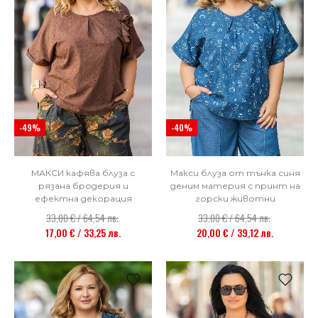
-49%
-40%
МАКСИ кафява блуза с
Макси блуза от тънка синя
рязана бродерия и
деним материя с принт на
ефектна декорация
горски животни
33,00 € / 64,54 лв.
33,00 € / 64,54 лв.
17,00 € / 33,25 лв.
20,00 € / 39,12 лв.