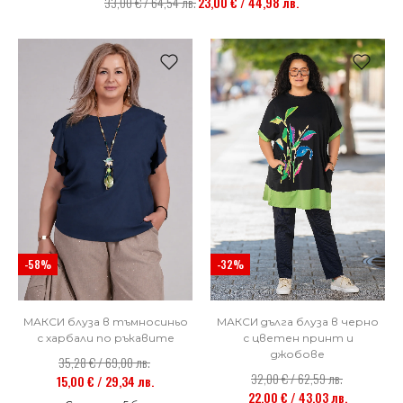
33,00 € / 64,54 лв.
23,00 € / 44,98 лв.
НОВО
-32%
-58%
МАКСИ дълга блуза в черно
МАКСИ блуза в тъмносиньо
с цветен принт и
с харбали по ръкавите
джобове
35,28 € / 69,00 лв.
32,00 € / 62,59 лв.
15,00 € / 29,34 лв.
22,00 € / 43,03 лв.