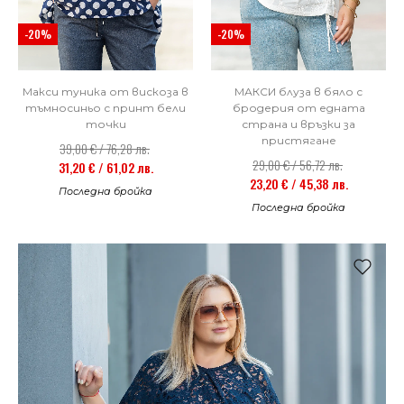
-20%
-20%
Макси туника от вискоза в
МАКСИ блуза в бяло с
тъмносиньо с принт бели
бродерия от едната
точки
страна и връзки за
пристягане
39,00 € / 76,28 лв.
29,00 € / 56,72 лв.
31,20 € / 61,02 лв.
23,20 € / 45,38 лв.
Последна бройка
Последна бройка