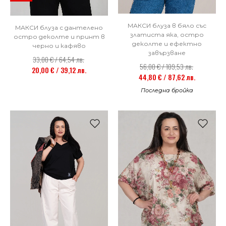
МАКСИ блуза в бяло със
МАКСИ блуза с дантелено
златиста яка, остро
остро деколте и принт в
деколте и ефектно
черно и кафяво
завързване
33,00 € / 64,54 лв.
56,00 € / 109,53 лв.
20,00 € / 39,12 лв.
44,80 € / 87,62 лв.
Последна бройка