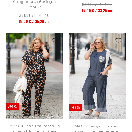
бродерия и свободна
33,00 € / 64,54 лв.
кройка
17,00 € / 33,25 лв.
35,00 € / 68,45 лв.
18,00 € / 35,20 лв.
-29%
-49%
МАКСИ черен панталон с
МАСКИ блуза от тънка
принт в кафяво и бяло
тъмносиня матетерия