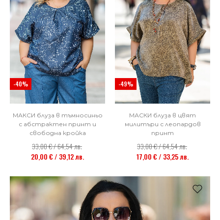
-40%
-49%
МАКСИ блуза в тъмносиньо
МАСКИ блуза в цвят
с абстрактен принт и
милитъри с леопардов
свободна кройка
принт
33,00 € / 64,54 лв.
33,00 € / 64,54 лв.
20,00 € / 39,12 лв.
17,00 € / 33,25 лв.