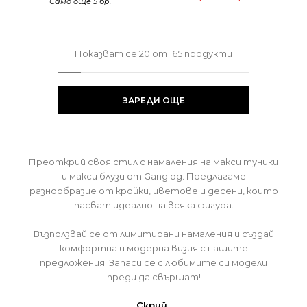
Само още 5 бр.
Показват се
20
от
165
продукти
ЗАРЕДИ ОЩЕ
Преоткрий своя стил с намаления на макси туники
и макси блузи от Gang.bg. Предлагаме
разнообразие от кройки, цветове и десени, които
пасват идеално на всяка фигура.
Възползвай се от лимитирани намаления и създай
комфортна и модерна визия с нашите
предложения. Запаси се с любимите си модели
преди да свършат!
Скрий