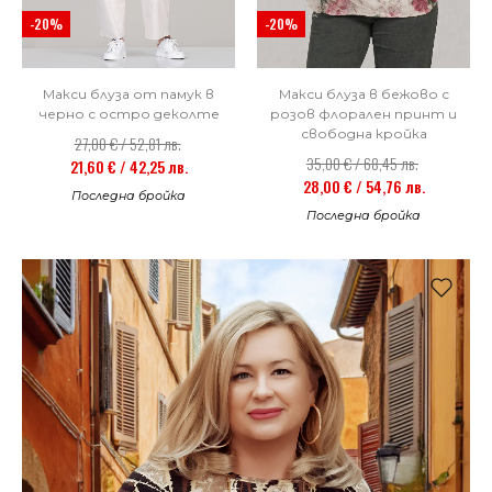
-20%
-20%
Макси блуза от памук в
Макси блуза в бежово с
черно с остро деколте
розов флорален принт и
свободна кройка
27,00 € / 52,81 лв.
35,00 € / 68,45 лв.
21,60 € / 42,25 лв.
28,00 € / 54,76 лв.
Последна бройка
Последна бройка