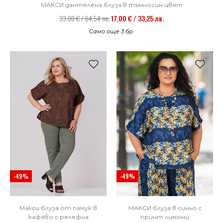
МАКСИ дантелена блуза в тъмносин цвят
33,00 € / 64,54 лв.
17,00 € / 33,25 лв.
Само още 3 бр.
-49%
-49%
Макси блуза от памук в
МАКСИ блуза в синьо с
кафяво с релефна
принт лимони