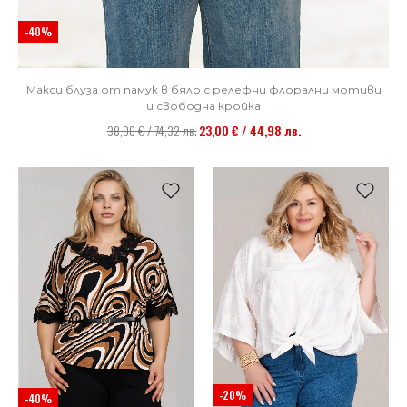
-40%
Макси блуза от памук в бяло с релефни флорални мотиви
и свободна кройка
38,00 € / 74,32 лв.
23,00 € / 44,98 лв.
-20%
-40%