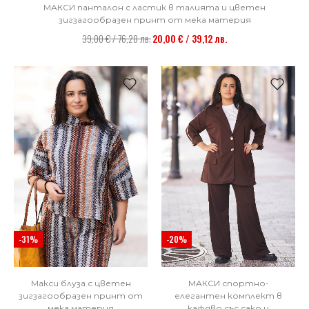
МАКСИ панталон с ластик в талията и цветен
зигзагообразен принт от мека материя
39,00 € / 76,28 лв.
20,00 € / 39,12 лв.
-31%
-20%
Макси блуза с цветен
МАКСИ спортно-
зигзагообразен принт от
елегантен комплект в
мека материя
кафяво със сако и