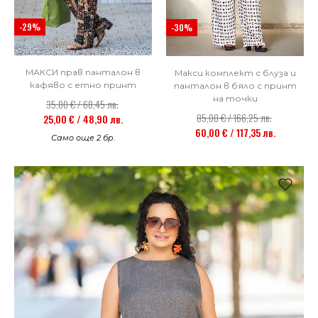
-29%
-30%
МАКСИ прав панталон в
Макси комплект с блуза и
кафяво с етно принт
панталон в бяло с принт
на точки
35,00 € / 68,45 лв.
85,00 € / 166,25 лв.
25,00 € / 48,90 лв.
60,00 € / 117,35 лв.
Само още 2 бр.
НОВО