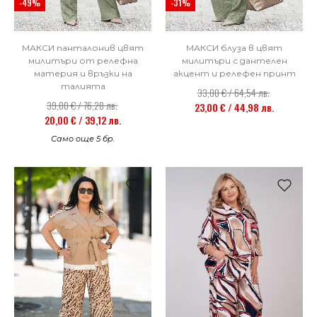
-49%
-31%
МАКСИ панталонив цвят
МАКСИ блуза в цвят
милитъри от релефна
милитъри с дантелен
материя и връзки на
акцент и релефен принт
талията
33,00 € / 64,54 лв.
39,00 € / 76,28 лв.
23,00 € / 44,98 лв.
20,00 € / 39,12 лв.
Само още 5 бр.