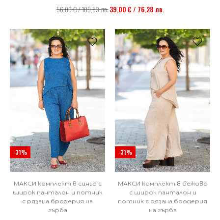
56,00 € / 109,53 лв.
39,00 € / 76,28 лв.
НОВО
НОВО
-31%
-31%
МАКСИ комплект в синьо с
МАКСИ комплект в бежово
широк панталон и потник
с широк панталон и
с рязана бродерия на
потник с рязана бродерия
гърба
на гърба