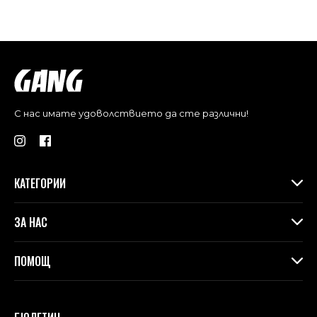
С нас имате удоволствието да сте различни!
КАТЕГОРИИ
Дамски дрехи
ЗА НАС
Макси колекция
Аксесоари
За Gang
ПОМОЩ
Контакти
Магазини
Доставка
Лоялна програма във физическите магазини
Връщане и замяна