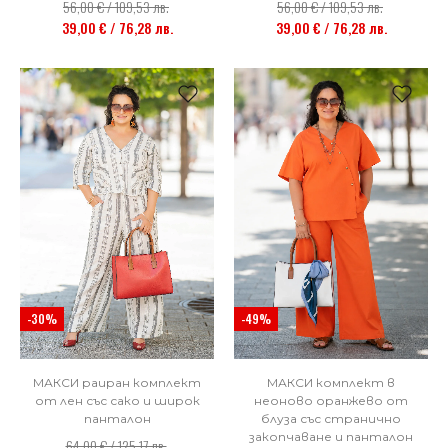
56,00 € / 109,53 лв.
56,00 € / 109,53 лв.
39,00 € / 76,28 лв.
39,00 € / 76,28 лв.
НОВО
НОВО
-30%
-49%
МАКСИ раиран комплект
МАКСИ комплект в
от лен със сако и широк
неоново оранжево от
панталон
блуза със странично
закопчаване и панталон
64,00 € / 125,17 лв.