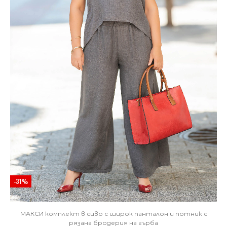
-31%
МАКСИ комплект в сиво с широк панталон и потник с
рязана бродерия на гърба