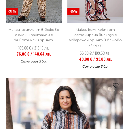
-31%
-15%
Макси комплект в бежово
Макси комплект от
с елек и панталон с
сатенирана вискоза с
животински принт
акварелен принт в бежово
и бордо
109,00 € / 213,19 лв.
56,00 € / 109,53 лв.
76,00 € / 148,64 лв.
48,00 € / 93,88 лв.
Само още 5 бр.
Само още 3 бр.