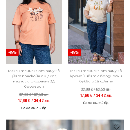
-45%
-45%
Макси тениска от памук в
Макси тениска от памук в
цвят праскова с щампа,
кремов цвят с бродирани
надпис и флорална 3Д
букви и 3Д цветя
бродерия
32,00 € / 62,59 лв.
32,00 € / 62,59 лв.
17,60 € / 34,42 лв.
17,60 € / 34,42 лв.
Само още 2 бр.
Само още 2 бр.