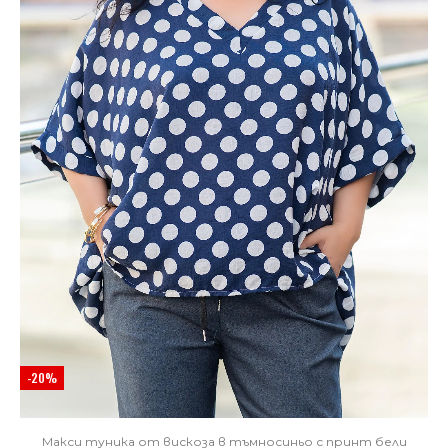
-20%
Макси туника от вискоза в тъмносиньо с принт бели