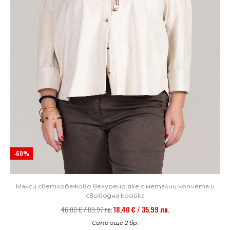
-60%
Макси светлобежово велурено яке с метални копчета и
свободна кройка
46,00 € / 89,97 лв.
18,40 € / 35,99 лв.
Само още 2 бр.