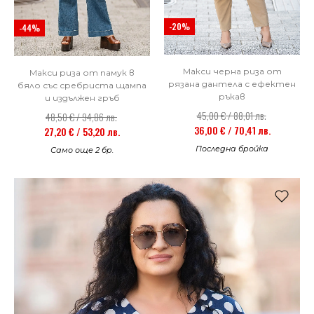
-20%
-44%
Макси черна риза от
Макси риза от памук в
рязана дантела с ефектен
бяло със сребриста щампа
ръкав
и издължен гръб
45,00 € / 88,01 лв.
48,50 € / 94,86 лв.
36,00 € / 70,41 лв.
27,20 € / 53,20 лв.
Последна бройка
Само още 2 бр.