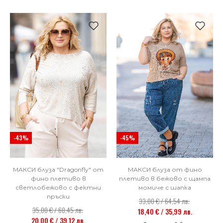
-43%
-45%
МАКСИ блуза "Dragonfly" от
МАКСИ блуза от фино
фино плетиво в
плетиво в бежово с щампа
светлобежово с фектни
момиче с шапка
пръски
33,00 € / 64,54 лв.
35,00 € / 68,45 лв.
18,40 € / 35,99 лв.
20,00 € / 39,12 лв.