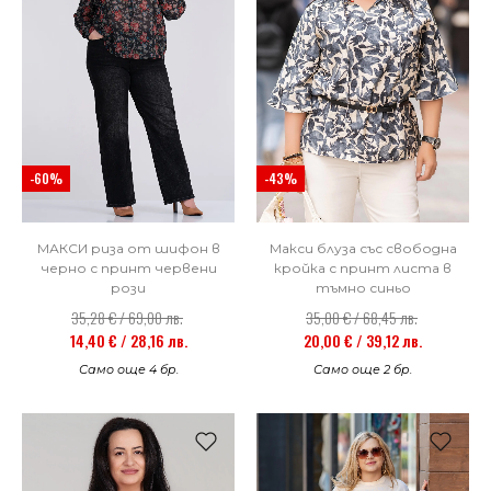
-43%
-60%
Макси блуза със свободна
МАКСИ риза от шифон в
кройка с принт листа в
черно с принт червени
тъмно синьо
рози
35,00 € / 68,45 лв.
35,28 € / 69,00 лв.
20,00 € / 39,12 лв.
14,40 € / 28,16 лв.
Само още 2 бр.
Само още 4 бр.