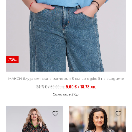
-73%
МАКСИ блуза от фина материя в синьо с джоб на гърдите
34,77 € / 68,00 лв.
9,60 € / 18,78 лв.
Само още 2 бр.