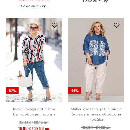
Само още 2 бр.
Само още 2 бр.
-52%
-44%
Макси блуза с цветен
Макси дълга риза в синьо с
вълнообразен принт
бяла дантела и свободна
кройка
35,00 € / 68,45 лв.
48,50 € / 94,86 лв.
16,80 € / 32,86 лв.