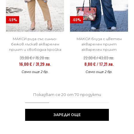
-59%
-60%
МАКСИ риза със синьо-
МАКСИ блуза с цветен
бежов лъскав акварелен
акварелен принт
принт и свободна кройка
акварелен принт
39,00 € / 76,28 лв.
22,00 € / 43,03 лв.
16,00 € / 31,29 лв.
8,80 € / 17,21 лв.
Само още 2 бр.
Само още 2 бр.
Показват се
20
от
70
продукти
ЗАРЕДИ ОЩЕ