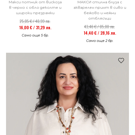
Макси потник от вискоза
МАКСИ стилна блуза с
в черно с обло деколте и
акварелен принт в сиво и
широки презрамки
бежово и нежни
отблясъци
25,05 € / 48,99 лв.
43,46 € / 85,00 лв.
16,00 € / 31,29 лв.
14,40 € / 28,16 лв.
Само още 5 бр.
Само още 2 бр.