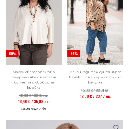
-60%
-74%
Макси светлобежово
Макси кадифен суитшърт
велурено яке с метални
в бежово на черни точки с
копчета и свободна
качулка
кройка
45,00 € / 88,01 лв.
46,00 € / 89,97 лв.
12,00 € / 23,47 лв.
18,40 € / 35,99 лв.
Само още 2 бр.