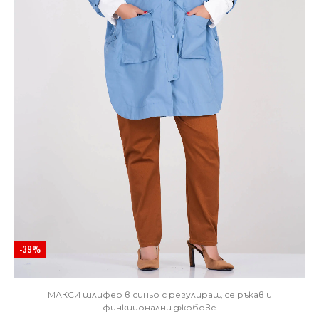
-39%
МАКСИ шлифер в синьо с регулиращ се ръкав и
финкционални джобове