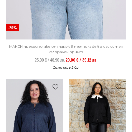
-20%
МАКСИ преходно яке от памук в тъмнокафяво със ситен
флорален принт
25,00 € / 48,90 лв.
20,00 € / 39,12 лв.
Само още 2 бр.