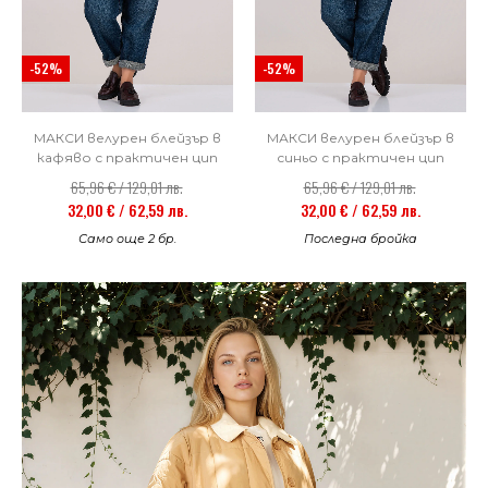
-52%
-52%
МАКСИ велурен блейзър в
МАКСИ велурен блейзър в
синьо с практичен цип
кафяво с практичен цип
65,96 € / 129,01 лв.
65,96 € / 129,01 лв.
32,00 € / 62,59 лв.
32,00 € / 62,59 лв.
Последна бройка
Само още 2 бр.