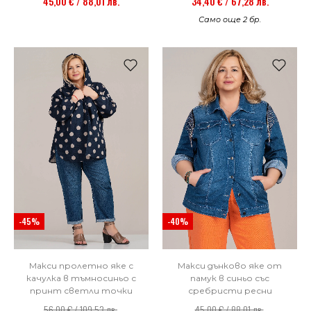
45,00 € / 88,01 лв.
34,40 € / 67,28 лв.
Само още 2 бр.
-40%
-45%
Макси дънково яке от
Макси пролетно яке с
памук в синьо със
качулка в тъмносиньо с
сребристи ресни
принт светли точки
45,00 € / 88,01 лв.
56,00 € / 109,53 лв.