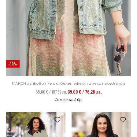
-30%
МАКСИ дънково яке с избелен ефект и леки накъсвания
55,00 € / 107,57 лв.
39,00 € / 76,28 лв.
Само още 2 бр.