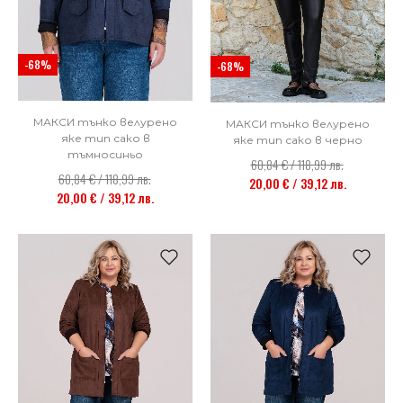
-68%
-68%
МАКСИ тънко велурено
МАКСИ тънко велурено
яке тип сако в
яке тип сако в черно
тъмносиньо
60,84 € / 118,99 лв.
60,84 € / 118,99 лв.
20,00 € / 39,12 лв.
20,00 € / 39,12 лв.