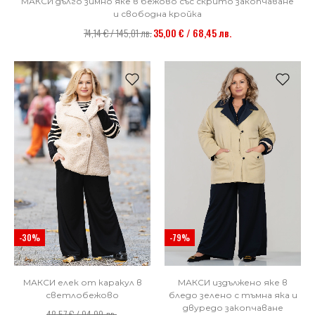
МАКСИ дълго зимно яке в бежово със скрито закопчаване
и свободна кройка
74,14 € / 145,01 лв.
35,00 € / 68,45 лв.
-30%
-79%
МАКСИ елек от каракул в
МАКСИ издължено яке в
светлобежово
бледо зелено с тъмна яка и
двуредо закопчаване
48,57 € / 94,99 лв.