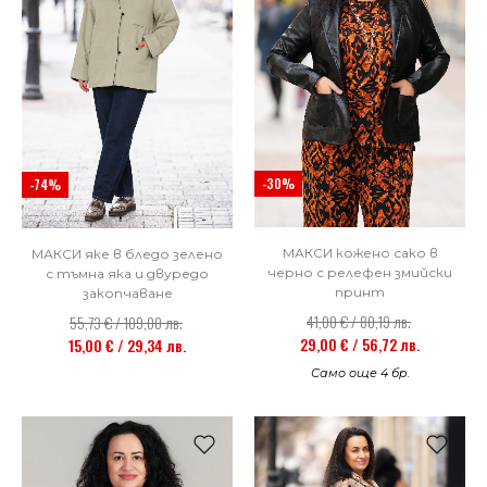
-30%
-74%
МАКСИ кожено сако в
МАКСИ яке в бледо зелено
черно с релефен змийски
с тъмна яка и двуредо
принт
закопчаване
41,00 € / 80,19 лв.
55,73 € / 109,00 лв.
29,00 € / 56,72 лв.
15,00 € / 29,34 лв.
Само още 4 бр.