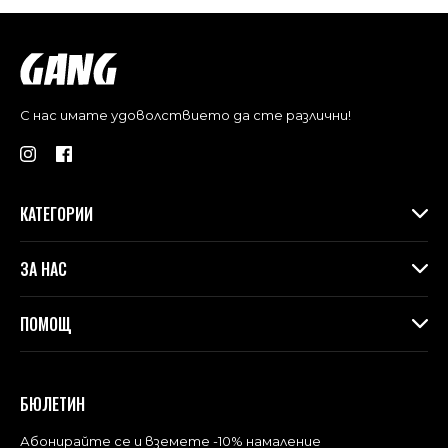
С нас имате удоволствието да сте различни!
КАТЕГОРИИ
Дамски дрехи
ЗА НАС
Макси колекция
Аксесоари
За Gang
ПОМОЩ
Контакти
Магазини
Доставка
Лоялна програма във физическите магазини
Връщане и замяна
БЮЛЕТИН
Blog
Често задавани въпроси
Политика за поверителност
Абонирайте се и вземете -10% намаление