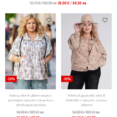
55,73 € / 109,00 лв.
34,00 € / 66,50 лв.
-20%
-39%
Макси яке в цвят екрю с
МАКСИ дънково яке в
релефен принт, качулка и
бежово с принт ситни
свободна кройка
цветя
56,00 € / 109,53 лв.
56,00 € / 109,53 лв.