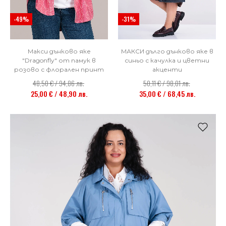
-49%
-31%
Макси дънково яке
МАКСИ дълго дънково яке в
"Dragonfly" от памук в
синьо с качулка и цветни
розово с флорален принт
акценти
48,50 € / 94,86 лв.
50,11 € / 98,01 лв.
25,00 € / 48,90 лв.
35,00 € / 68,45 лв.