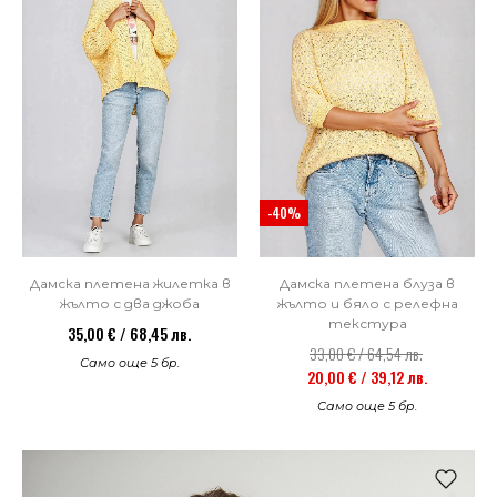
-40%
Дамска плетена жилетка в
Дамска плетена блуза в
жълто с два джоба
жълто и бяло с релефна
текстура
35,00 € / 68,45 лв.
33,00 € / 64,54 лв.
Само още 5 бр.
20,00 € / 39,12 лв.
Само още 5 бр.