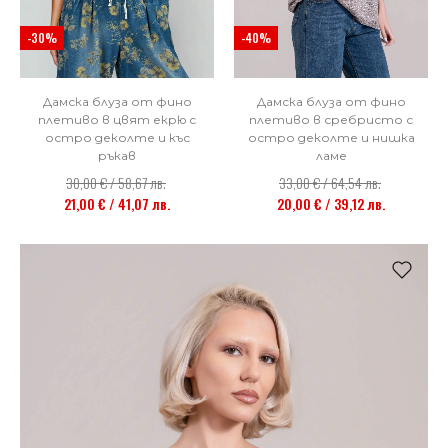
-30%
-40%
Дамска блуза от фино
Дамска блуза от фино
плетиво в цвят екрю с
плетиво в сребристо с
остро деколте и къс
остро деколте и нишка
ръкав
ламе
30,00 € / 58,67 лв.
33,00 € / 64,54 лв.
21,00 € / 41,07 лв.
20,00 € / 39,12 лв.