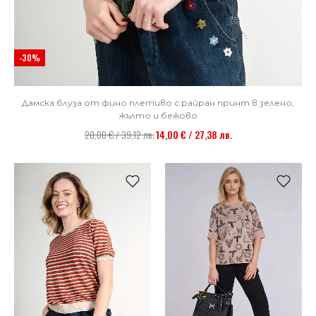
-30%
Дамска блуза от фино плетиво с райран принт в зелено,
жълто и бежово
20,00 € / 39,12 лв.
14,00 € / 27,38 лв.