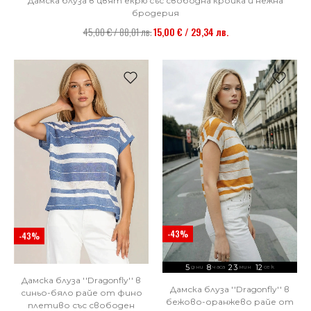
Дамска блуза в цвят екрю със свободна кройка и нежна
бродерия
45,00 € / 88,01 лв.
15,00 € / 29,34 лв.
-43%
-43%
5
8
23
10
дни
часа
мин
сек
Дамска блуза ''Dragonfly'' в
Дамска блуза ''Dragonfly'' в
синьо-бяло райе от фино
бежово-оранжево райе от
плетиво със свободен