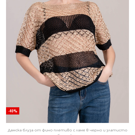
-40%
Дамска блуза от фино плетиво с ламе в черно и златисто