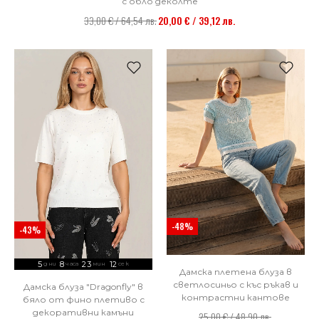
с обло деколте
33,00 € / 64,54 лв.
20,00 € / 39,12 лв.
-48%
-43%
5
8
23
10
дни
часа
мин
сек
Дамска плетена блуза в
светлосиньо с къс ръкав и
Дамска блуза "Dragonfly" в
контрастни кантове
бяло от фино плетиво с
декоративни камъни
25,00 € / 48,90 лв.