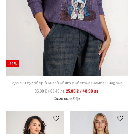
-29%
Дамски пуловер в лилав цвят с цветна щампа и надпис
35,00 € / 68,45 лв.
25,00 € / 48,90 лв.
Само още 3 бр.