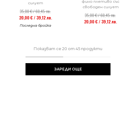
фино плетиво със
силует
свободен силует
35,00 € / 68,45 лв.
35,00 € / 68,45 лв.
20,00 € / 39,12 лв.
20,00 € / 39,12 лв.
Последна бройка
Показват се
20
от
45
продукти
ЗАРЕДИ ОЩЕ