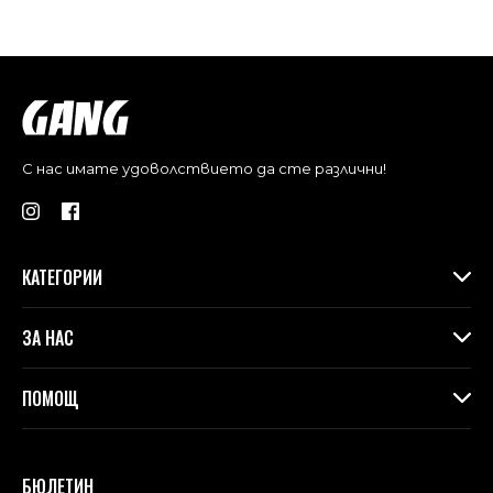
С нас имате удоволствието да сте различни!
КАТЕГОРИИ
Дамски дрехи
ЗА НАС
Макси колекция
Аксесоари
За Gang
ПОМОЩ
Контакти
Магазини
Доставка
Лоялна програма във физическите магазини
Връщане и замяна
БЮЛЕТИН