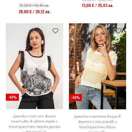
35,00 € / 68,45 лв.
13,00 € / 25,43 лв.
20,00 € / 39,12 лв.
-40%
-48%
Дамски топ от фино
Дамска плетена блуза в
плетиво в цвят екрю с
жълто с къс ръкав и
контрастен черен десен
контрастни бели
и бродерия