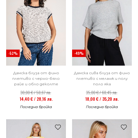
-52%
-49%
Дамска блуза от фино
Дамска сива блуза от фино
плетиво с черно-бяло
плетиво с меланж и полу
райе и обло деколте
поло яка
30,00 € / 58,67 лв.
35,00 € / 68,45 лв.
14,40 € / 28,16 лв.
18,00 € / 35,20 лв.
Последна бройка
Последна бройка