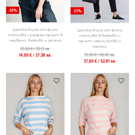
-30%
-23%
Дамска блуза от фино
Дамска блуза от фино
плетиво с райран принт в
плетиво в бежово с
червено, бежово и зелено
принт черни букви с
камъни
20,00 € / 39,12 лв.
35,00 € / 68,45 лв.
14,00 € / 27,38 лв.
27,00 € / 52,81 лв.