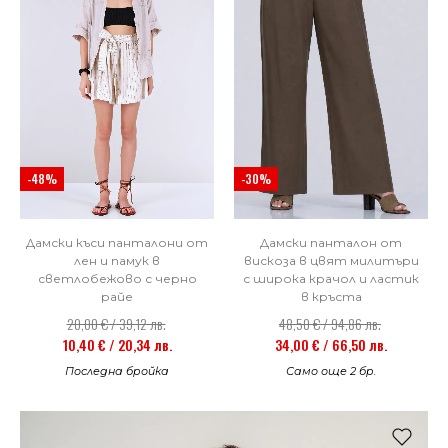
-30%
-48%
Дамски панталон от
Дамски къси панталони от
вискоза в цвят милитъри
лен и памук в
с широка крачол и ластик
светлобежово с черно
в кръста
райе
48,50 € / 94,86 лв.
20,00 € / 39,12 лв.
34,00 € / 66,50 лв.
10,40 € / 20,34 лв.
Само още 2 бр.
Последна бройка