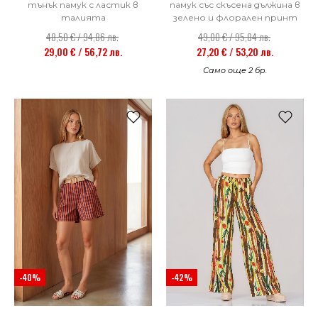
тънък памук с ластик в
памук със скъсена дължина в
талията
зелено и флорален принт
48,50 € / 94,86 лв.
49,00 € / 95,84 лв.
29,00 € / 56,72 лв.
27,20 € / 53,20 лв.
Само още 2 бр.
-40%
-42%