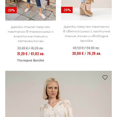
-20%
-20%
Дамски памучен панталон
Дамски тънък памучен
в светлосиньо с ластична
панталон в тъмносиньо с
талия, колан и свободна
еластична талия и
кройка
сатенен колан
48,50 € / 94,86 лв.
39,00 € / 76,28 лв.
39,00 € / 76,28 лв.
31,20 € / 61,02 лв.
Последна бройка