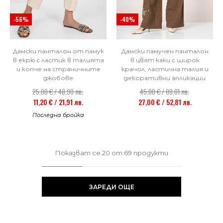
-40%
-56%
Дамски памучен панталон
Дамски панталон от памук
в цвят каки с широк
в екрю с ластик в талията
крачол, ластична талия и
и копче на страничните
декоративни апликации
джобове
45,00 € / 88,01 лв.
25,00 € / 48,90 лв.
27,00 € / 52,81 лв.
11,20 € / 21,91 лв.
Последна бройка
Показват се
20
от
69
продукти
ЗАРЕДИ ОЩЕ