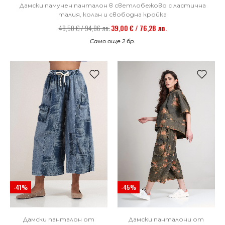
Дамски памучен панталон в светлобежово с ластична
талия, колан и свободна кройка
48,50 € / 94,86 лв.
39,00 € / 76,28 лв.
Само още 2 бр.
-41%
-45%
Дамски панталон от
Дамски панталони от