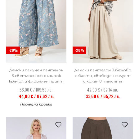
-20%
-20%
Дамски памучен панталон
Дамски панталон в бежово
в светлосиньо с широк
с басти, свободен силует
крачол и флорален принт
и колан в талията
56,00 € / 109,53 лв.
42,00 € / 82,14 лв.
44,80 € / 87,62 лв.
33,60 € / 65,72 лв.
Последна бройка