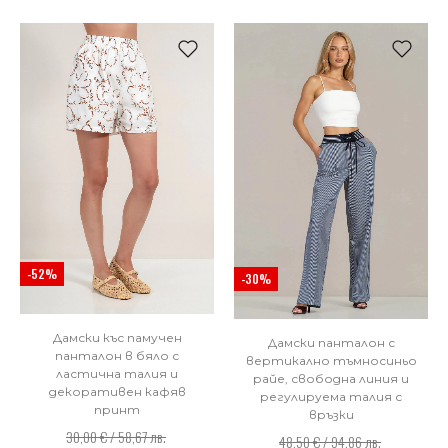
-52%
-30%
Дамски къс памучен
Дамски панталон с
панталон в бяло с
вертикално тъмносиньо
ластична талия и
райе, свободна линия и
декоративен кафяв
регулируема талия с
принт
връзки
30,00 € / 58,67 лв.
48,50 € / 94,86 лв.