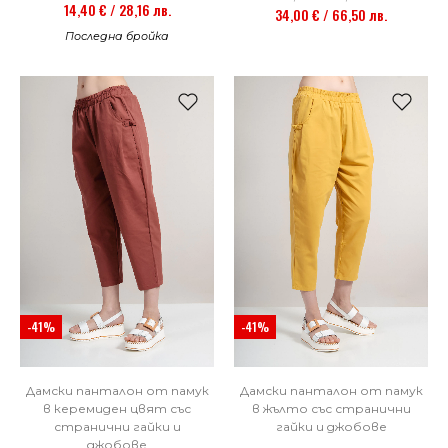
14,40 € / 28,16 лв.
34,00 € / 66,50 лв.
Последна бройка
-41%
-41%
Дамски панталон от памук
Дамски панталон от памук
в керемиден цвят със
в жълто със странични
странични гайки и
гайки и джобове
джобове