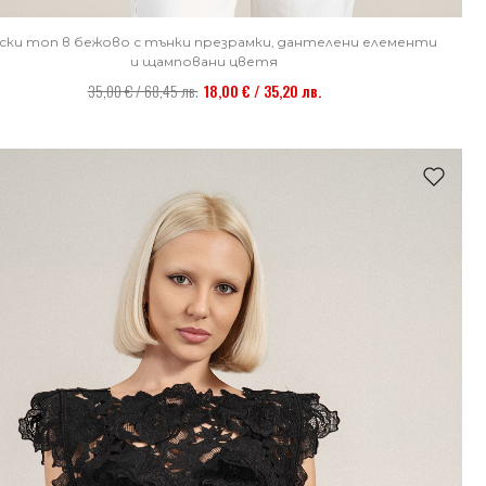
ски топ в бежово с тънки презрамки, дантелени елементи
и щамповани цветя
35,00 € / 68,45 лв.
18,00 € / 35,20 лв.