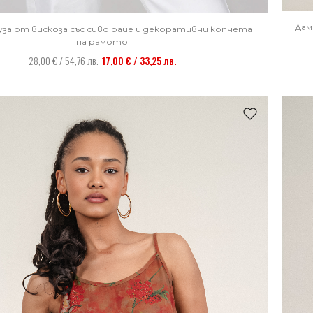
Дам
уза от вискоза със сиво райе и декоративни копчета
на рамото
28,00 € / 54,76 лв.
17,00 € / 33,25 лв.