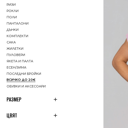
РИЗИ
РОКЛИ
ПОЛИ
ПАНТАЛОНИ
ДЪНКИ
КОМПЛЕКТИ
САКА
ЖИЛЕТКИ
ПУЛОВЕРИ
ЯКЕТА И ПАЛТА
ЕСЕН/ЗИМА
ПОСЛЕДНИ БРОЙКИ
ВСИЧКО ДО 20€
ОБУВКИ И АКСЕСОАРИ
РАЗМЕР
32
34
ЦВЯТ
36
38
40
42
БЯЛО