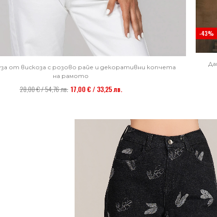
-43%
Да
уза от вискоза с розово райе и декоративни копчета
на рамото
28,00 € / 54,76 лв.
17,00 € / 33,25 лв.