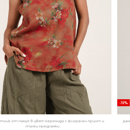
-70%
отник от памук в цвят керемида с флорален принт и
Дам
тънки презрамки