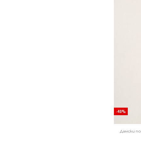
-40%
Дамски п