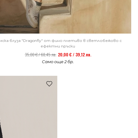
мска блуза "Dragonfly" от фино плетиво в светлобежово с
ефектни пръски
35,00 € / 68,45 лв.
20,00 € / 39,12 лв.
Само още 2 бр.