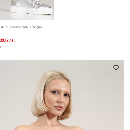
еним с щамповани водни
39,12 лв.
а