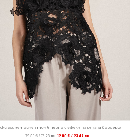
ски асиметричен топ в черно с ефектна рязана бродерия
39,00 € / 76,28 лв.
12,00 € / 23,47 лв.