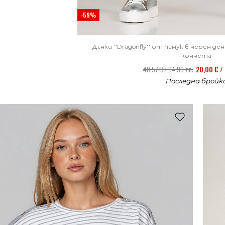
-59%
Дънки ''Dragonfly'' от памук в черен д
кончета
48,57 € / 94,99 лв.
20,00 € / 
Последна бройк