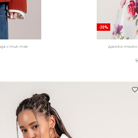
-20%
ида с тик-так
Дамско тънко 
5