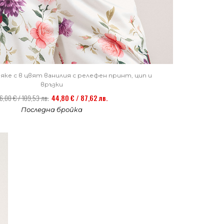
яке с в цвят ванилия с релефен принт, цип и
връзки
6,00 € / 109,53 лв.
44,80 € / 87,62 лв.
Последна бройка