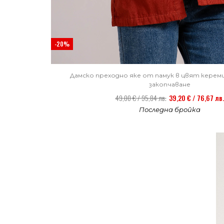
-20%
Дамско преходно яке от памук в цвят керем
закопчаване
49,00 € / 95,84 лв.
39,20 € / 76,67 лв.
Последна бройка