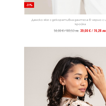
-31%
Дамско яке с декоративна дантела в черно с 
кройка
56,00 € / 109,53 лв.
39,00 € / 76,28 лв