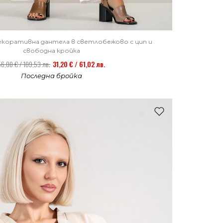
декоративна дантела в светлобежово с цип и
свободна кройка
56,00 € / 109,53 лв.
31,20 € / 61,02 лв.
Последна бройка