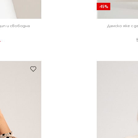
-45%
цип и свободна
Дамско яке с 
.