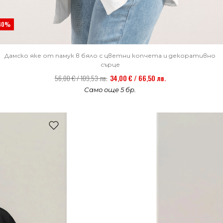
40%
Дамско яке от памук в бяло с цветни копчета и декоративно
сърце
56,00 € / 109,53 лв.
34,00 € / 66,50 лв.
Само още 5 бр.