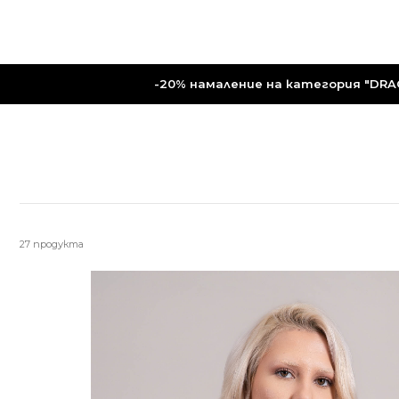
-20% намаление на категория "DRAG
27 продуктa