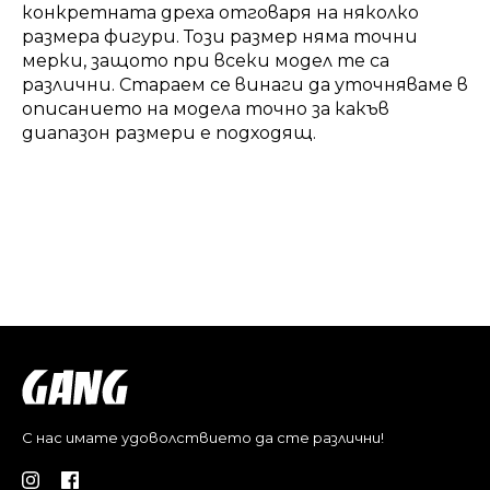
конкретната дреха отговаря на няколко
размера фигури. Този размер няма точни
мерки, защото при всеки модел те са
различни. Стараем се винаги да уточняваме в
описанието на модела точно за какъв
диапазон размери е подходящ.
С нас имате удоволствието да сте различни!