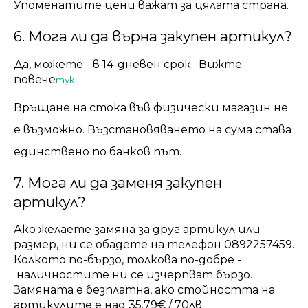
Упоменатите цени важат за цялата страна.
6. Мога ли да върна закупен артикул?
Да, можете - в 14-дневен срок. Вижте
повече
тук.
Връщане на стока във физически магазин не
е възможно. Възстановяването на сума става
единствено по банков път.
7. Мога ли да заменя закупен
артикул?
Ако желаете замяна за друг артикул или
размер, ни се обадете на телефон 0892257459.
Колкото по-бързо, толкова по-добре -
наличностите ни се изчерпват бързо.
Замяната е безплатна, ако стойността на
артикулите е над 35.79€ / 70лв.