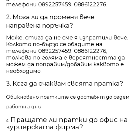
телефони 0892257459, 0886122276.
2. Мога ли да променя вече
направена поръчка?
Може, стига да не сме я изпратили вече.
Колкото по-бързо се обадите на
телефони 0892257459, 0886122276,
толкова по-голяма е вероятността да
можем да поправим/добавим каквото е
необходимо.
3. Кога да очаквам своята пратка?
Обикновено пратките се доставят до седем
работни дни.
Пращате ли пратки до офис на
4.
куриерската фирма?