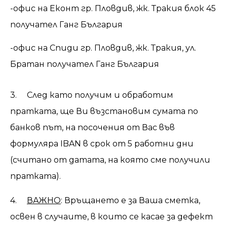
-офис на Еконт гр. Пловдив, жк. Тракия блок 45
получател Ганг България
-офис на Спиди гр. Пловдив, жк. Тракия, ул.
Братан получател Ганг България
3. След като получим и обработим
пратката, ще Ви възстановим сумата по
банков път, на посочения от Вас във
формуляра IBAN в срок от 5 работни дни
(считано от датата, на която сме получили
пратката).
4.
ВАЖНО
: Връщането е за Ваша сметка,
освен в случаите, в които се касае за дефект