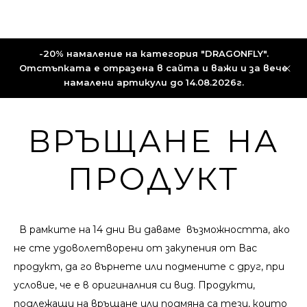
-20% намаление на категория "DRAGONFLY".
Отстъпката е отразена в сайта и важи и за вече
намалени артикули до 14.08.2026г.
ВРЪЩАНЕ НА
ПРОДУКТ
В рамките на 14 дни Ви даваме възможността, ако
не сте удoволетворени от закупения от Вас
продукт, да го върнете или подмените с друг, при
условие, че е в оригиналния си вид. Продукти,
подлежащи на връщане или подмяна са тези, които