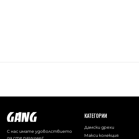
КАТЕГОРИИ
Дамски дрехи
С нас имате удоволствието
Макси колекция
да сте различни!