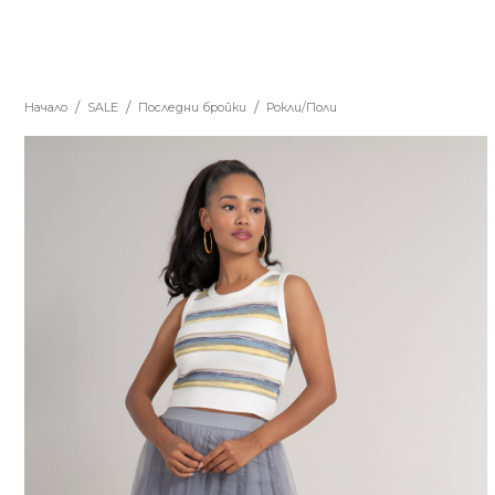
Начало
SALE
Последни бройки
Рокли/Поли