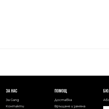
ЗА НАС
ПОМОЩ
БЮ
За Gang
Доставка
Або
Контакти
Връщане и замяна