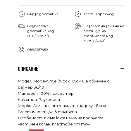
Бърза доставка
Тест и преглед
Безплатна
Безплатна замяна на
доставка над
артикул на
50€/97.79лв
стойност над
35.79€/70лв.
0892257459
ОПИСАНИЕ
Модел: Моделът е висок 165см и е облечен с
размер 36/40
Материя: 100% полиестер
Как стои: Разкроена
Мерки: Дължина от талията надолу - 84см.
Еластичност: Да в талията
Особености: Има къса налична подплата,
ластичен колан, пластове от тюл