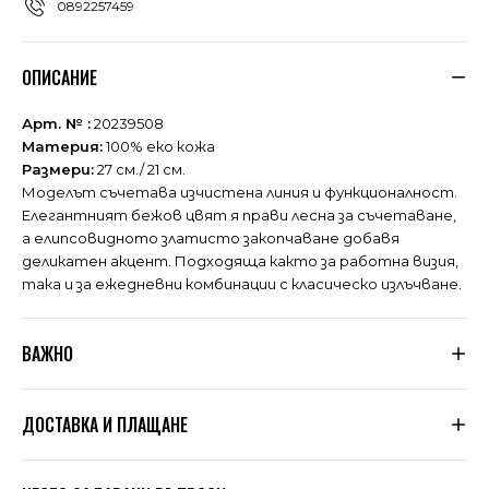
0892257459
ОПИСАНИЕ
Арт. № :
20239508
Материя:
100% еко кожа
Размери:
27 см./ 21 см.
Моделът съчетава изчистена линия и функционалност.
Елегантният бежов цвят я прави лесна за съчетаване,
а елипсовидното златисто закопчаване добавя
деликатен акцент. Подходяща както за работна визия,
така и за ежедневни комбинации с класическо излъчване.
ВАЖНО
Тъй като не сме производители, а вносители, ние
ДОСТАВКА И ПЛАЩАНЕ
подлагаме всяка дреха, която пристига при нас, на
няколко щателни проверки за качество. Дрехите се
оразмеряват допълнително по таблицата, която сме
Знаем, че цената на доставката в много магазини е