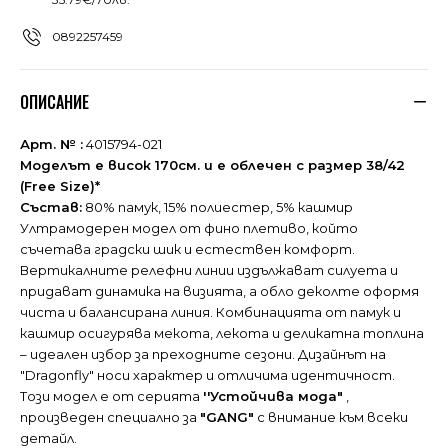
0892257459
ОПИСАНИЕ
Арт. № :
4015794-021
Моделът е висок 170см. и е облечен с размер 38/42
(Free Size)*
Състав:
80% памук, 15% полиестер, 5% кашмир
Ултрамодерен модел от фино плетиво, който
съчетава градски шик и естествен комфорт.
Вертикалните релефни линии издължават силуета и
придават динамика на визията, а обло деколте оформя
чиста и балансирана линия. Комбинацията от памук и
кашмир осигурява мекота, лекота и деликатна топлина
– идеален избор за преходните сезони. Дизайнът на
"Dragonfly" носи характер и отличима идентичност.
Тoзи модел е от серията
''Устойчива мода"
,
произведен специално за
"GANG"
с внимание към всеки
детайл.