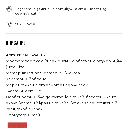
Безплатна замяна на артикул на стойност над
35.79€/70лв.
0892257459
ОПИСАНИЕ
Арт. № :
4013240-82
Модел: Моделът е висок 170см и е облечен с размер 38/44
(Free Size)
Материя: 65%полиестер, 35 вискоза
Как стои: Свободно
Мерки: Дължина от рамото надолу -55см.
Еластичност: Не
Особености: Обло деколте, къс ръкав, блестящ кант
около врата и в края на ръкава, връзка за пристягане в
края, джоб с капак
Произход: Китай