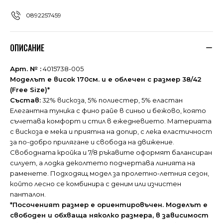
0892257459
ОПИСАНИЕ
Арт. № :
4015738-005
Моделът е висок 170см. и е облечен с размер 38/42
(Free Size)*
Състав:
32% вискоза, 5% полиестер, 5% еластан
Елегантна туника с фино райе в синьо и бежово, която
съчетава комфорт и стил в ежедневието. Материята
с вискоза е мека и приятна на допир, с лека еластичност
за по-добро прилягане и свобода на движение.
Свободната кройка и 7/8 ръкавите оформят балансиран
силует, а лодка деколтето подчертава линията на
раменете. Подходящ модел за пролетно-летния сезон,
който лесно се комбинира с деним или изчистен
панталон.
*Посоченият размер е ориентировъчен. Моделът е
свободен и обхваща няколко размера, в зависимост