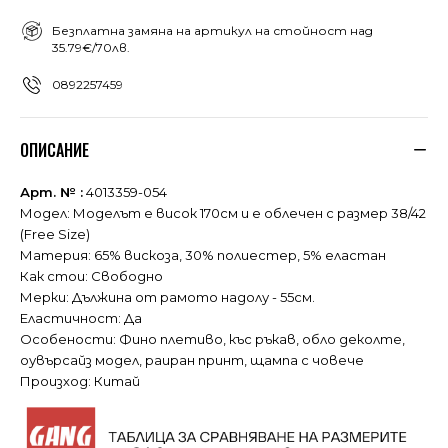
Безплатна замяна на артикул на стойност над
35.79€/70лв.
0892257459
ОПИСАНИЕ
Арт. № :
4013359-054
Модел: Моделът е висок 170см и е облечен с размер 38/42
(Free Size)
Материя: 65% вискоза, 30% полиестер, 5% еластан
Как стои: Свободно
Мерки: Дължина от рамото надолу - 55см.
Еластичност: Да
Особености: Фино плетиво, къс ръкав, обло деколте,
оувърсайз модел, раиран принт, щампа с човече
Произход: Китай