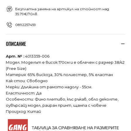
Безплатна замяна на артикул на стойност над
35.79€/70лв.
0892257459
ОПИСАНИЕ
Арт. № :
4013359-006
Модел: Моделът е висок 170см и е облечен с размер 38/42
(Free Size)
Материя: 65% вискоза, 30% полиестер, 5% еластан
Как стои: Свободно
Мерки: Дължина от рамото надолу - 55см.
Еластичност: Да
Особености: Фино плетиво, къс ръкав, обло деколте,
оувърсайз модел, раиран принт, щампа с човече
Произход: Китай