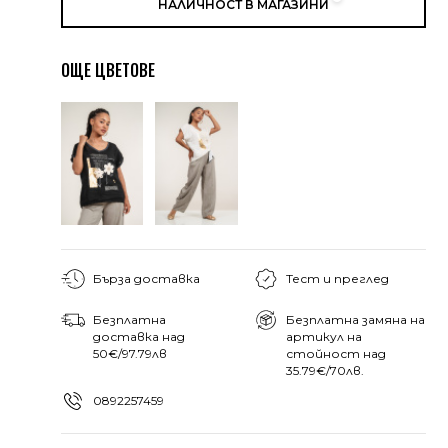
НАЛИЧНОСТ В МАГАЗИНИ
ОЩЕ ЦВЕТОВЕ
Бърза доставка
Тест и преглед
Безплатна
Безплатна замяна на
доставка над
артикул на
50€/97.79лв
стойност над
35.79€/70лв.
0892257459