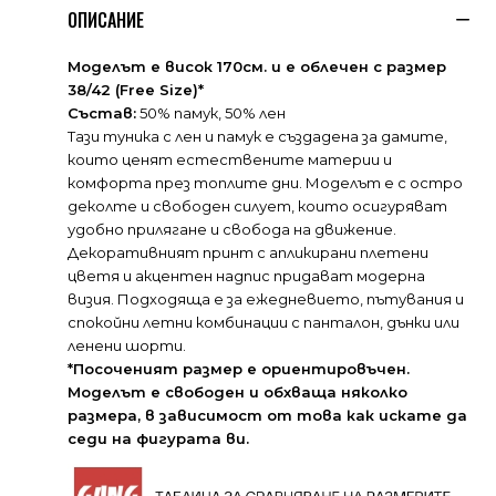
ОПИСАНИЕ
Моделът е висок 170см. и е облечен с размер
38/42 (Free Size)*
Състав:
50% памук, 50% лен
Тази туника с лен и памук е създадена за дамите,
които ценят естествените материи и
комфорта през топлите дни. Моделът е с остро
деколте и свободен силует, които осигуряват
удобно прилягане и свобода на движение.
Декоративният принт с апликирани плетени
цветя и акцентен надпис придават модерна
визия. Подходяща е за ежедневието, пътувания и
спокойни летни комбинации с панталон, дънки или
ленени шорти.
*Посоченият размер е ориентировъчен.
Моделът е свободен и обхваща няколко
размера, в зависимост от това как искате да
седи на фигурата ви.