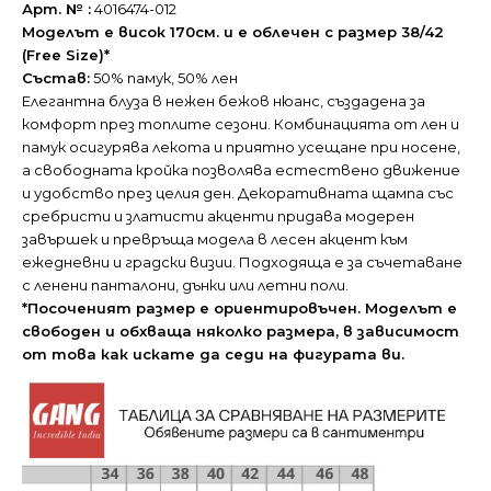
Арт. № :
4016474-012
Моделът е висок 170см. и е облечен с размер 38/42
(Free Size)*
Състав:
50% памук, 50% лен
Елегантна блуза в нежен бежов нюанс, създадена за
комфорт през топлите сезони. Комбинацията от лен и
памук осигурява лекота и приятно усещане при носене,
а свободната кройка позволява естествено движение
и удобство през целия ден. Декоративната щампа със
сребристи и златисти акценти придава модерен
завършек и превръща модела в лесен акцент към
ежедневни и градски визии. Подходяща е за съчетаване
с ленени панталони, дънки или летни поли.
*Посоченият размер е ориентировъчен. Моделът е
свободен и обхваща няколко размера, в зависимост
от това как искате да седи на фигурата ви.