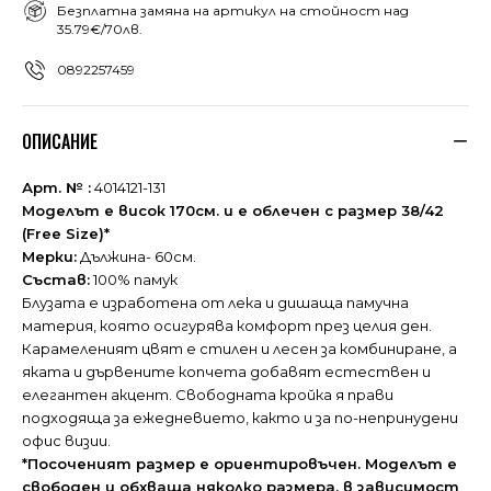
Безплатна замяна на артикул на стойност над
35.79€/70лв.
0892257459
ОПИСАНИЕ
Арт. № :
4014121-131
Моделът е висок 170см. и е облечен с размер 38/42
(Free Size)*
Мерки:
Дължина- 60см.
Състав:
100% памук
Блузата е изработена от лека и дишаща памучна
материя, която осигурява комфорт през целия ден.
Карамеленият цвят е стилен и лесен за комбиниране, а
яката и дървените копчета добавят естествен и
елегантен акцент. Свободната кройка я прави
подходяща за ежедневието, както и за по-непринудени
офис визии.
*Посоченият размер е ориентировъчен. Моделът е
свободен и обхваща няколко размера, в зависимост