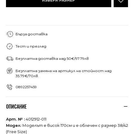
ИЗБЕРИ РАЗМЕР
Бърза доставка
Тест и преглед
Безплатна доставка над 50€/97.79лв
Безплатна замяна на артикул на стойност над
35.79€/70лв.
0892257459
ОПИСАНИЕ
Арт. № :
4012912-011
Модел:
Моделът е висок 170см и е облечен с размер 38/42
(Free Size)