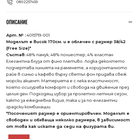
0892257459
ОПИСАНИЕ
Арт. № :
4015719-001
Моделът е висок 170см. и е облечен с размер 38/42
(Free Size)*
Състав:
48% памук, 48% полиестер, 4% еластан
Елегантна блуза от фино плетиво. Лодка деколтето
подчертава линията на раменете, а хоризонталното
райе в синьо и кафяво върху светъл фон придава свеж
морски акцент. Материята е с лека еластичност,
която осигурява комфорт и свобода на движение през
целия ден. Подходящ избор за пролетно-летния сезон,
както за ежедневна визия, така и за по-елегантни
градски комбинации.
*Посоченият размер е ориентировъчен. Моделът е
свободен и обхваща няколко размера, в зависимост
от това как искате да седи на фигурата ви.