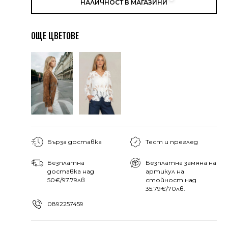
НАЛИЧНОСТ В МАГАЗИНИ
ОЩЕ ЦВЕТОВЕ
Бърза доставка
Тест и преглед
Безплатна
Безплатна замяна на
доставка над
артикул на
50€/97.79лв
стойност над
35.79€/70лв.
0892257459