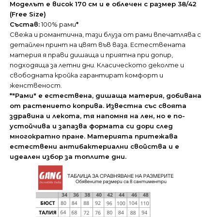
Моделът е висок 170 см и е облечен с размер 38/42
(Free Size)
Състав:
100% рами
*
Свежа и романтична, тази блуза от рами впечатлява с
детайлен принт на цвят във ваза. Естествената
материя я прави дишаща и приятна при допир,
подходяща за летни дни. Класическото деколте и
свободната кройка гарантират комфорт и
женственост.
*"Рами" е естествена, дишаща материя, добивана
от растението коприва. Известна със своята
здравина и лекота, тя напомня на лен, но е по-
устойчива и запазва формата си дори след
многократно пране. Материята притежава
естествени антибактериални свойства и е
идеален избор за топлите дни.