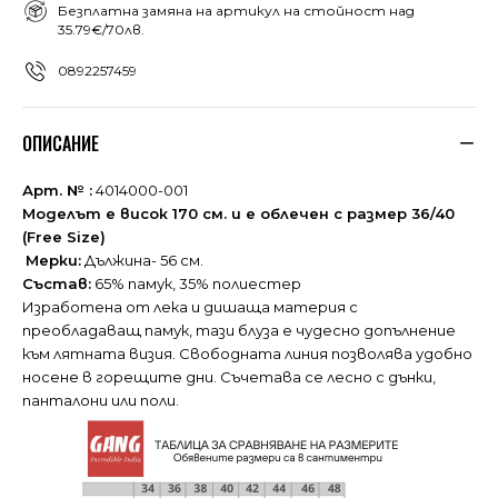
Безплатна замяна на артикул на стойност над
35.79€/70лв.
0892257459
ОПИСАНИЕ
Арт. № :
4014000-001
Моделът е висок 170 см. и е облечен с размер 36/40
(Free Size)
Мерки:
Дължина- 56 см.
Състав:
65% памук, 35% полиестер
Изработена от лека и дишаща материя с
преобладаващ памук, тази блуза е чудесно допълнение
към лятната визия. Свободната линия позволява удобно
носене в горещите дни. Съчетава се лесно с дънки,
панталони или поли.