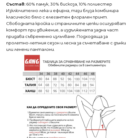
Състав:
60% памук, 30% вискоза, 10% полиестер
Изключително лека и ефирна, тази блуза комбинира
класическо бяло с елегантен флорален принт.
Свободната кройка и страничните цепки осигуряват
комфорт при движение, а издължената задна част
придава съвременно излъчване. Подходяща за
пролетно-летния сезон и лесна за съчетаване с дънки
или ленени панталони.