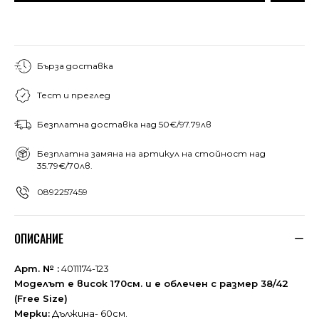
Бърза доставка
Тест и преглед
Безплатна доставка над 50€/97.79лв
Безплатна замяна на артикул на стойност над
35.79€/70лв.
0892257459
ОПИСАНИЕ
Арт. № :
4011174-123
Моделът е висок 170см. и е облечен с размер 38/42
(Free Size)
Мерки:
Дължина- 60см.