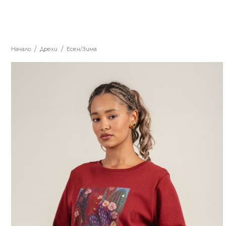
Начало
Дрехи
Есен/Зима