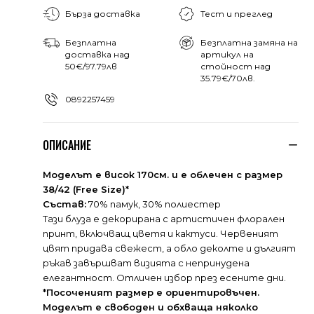
Бърза доставка
Тест и преглед
Безплатна
Безплатна замяна на
доставка над
артикул на
50€/97.79лв
стойност над
35.79€/70лв.
0892257459
ОПИСАНИЕ
Моделът е висок 170см. и е облечен с размер
38/42 (Free Size)*
Състав:
70% памук, 30% полиестер
Тази блуза е декорирана с артистичен флорален
принт, включващ цветя и кактуси. Червеният
цвят придава свежест, а обло деколте и дългият
ръкав завършват визията с непринудена
елегантност. Отличен избор през есените дни.
*Посоченият размер е ориентировъчен.
Моделът е свободен и обхваща няколко