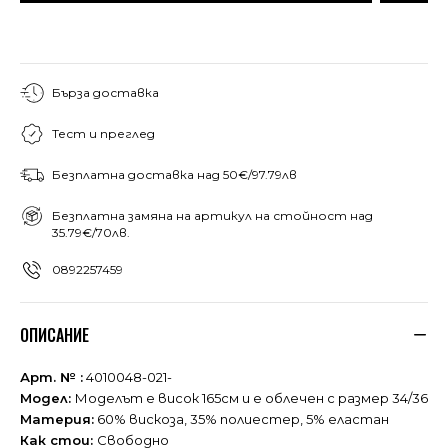
Бърза доставка
Тест и преглед
Безплатна доставка над 50€/97.79лв
Безплатна замяна на артикул на стойност над
35.79€/70лв.
0892257459
ОПИСАНИЕ
Арт. № :
4010048-021-
Модел:
Моделът е висок 165см и е облечен с размер 34/36
Материя:
60% вискоза, 35% полиестер, 5% еластан
Как стои:
Свободно