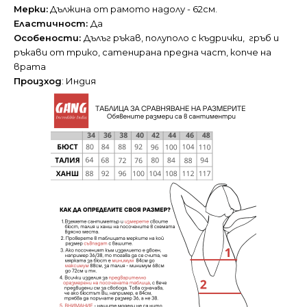
Мерки:
Дължина от рамото надолу - 62см.
Еластичност:
Да
Особености:
Дълъг ръкав, полуполо с къдрички, гръб и
ръкави от трико, сатенирана предна част, копче на
врата
Произход
: Индия