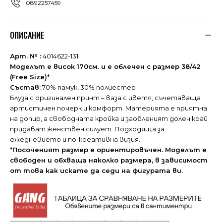
0892257459
ОПИСАНИЕ
Арт. № :
4014622-131
Моделът е висок 170см. и е облечен с размер 38/42
(Free Size)*
Състав:
70% памук, 30% полиестер
Блуза с оригинален принт – ваза с цветя, съчетаваща
артистичен почерк и комфорт. Mатерията е приятна
на допир, а свободната кройка и заобленият долен край
придават женствен силует. Подходяща за
ежедневието и по-креативна визия.
*Посоченият размер е ориентировъчен. Моделът е
свободен и обхваща няколко размера, в зависимост
от това как искате да седи на фигурата ви.