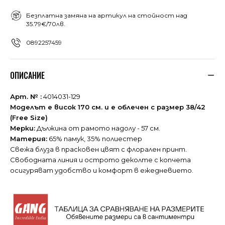
Безплатна замяна на артикул на стойност над
35.79€/70лв.
0892257459
ОПИСАНИЕ
Арт. № :
4014031-129
Моделът е висок 170 см. и е облечен с размер 38/42
(Free Size)
Мерки:
Дължина от рамото надолу - 57 см.
Материя:
65% памук, 35% полиестер
Свежа блуза в прасковен цвят с флорален принт.
Свободната линия и острото деколте с копчета
осигуряват удобство и комфорт в ежедневието.