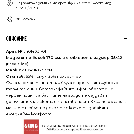
Безплатна замяна на артикул на стойност над
35.79€/70лв.
0892257459
ОПИСАНИЕ
Арт. № :
4014031-011
Моделът е висок 170 см. и е облечен с размер 38/42
(Free Size)
Мерки:
Дължина- 53см.
Състав:
65% памук, 35% полиестер
Фина и романтична, тази блуза е идеалният избор за
топлите дни. Светлокафявият и фон обогатен с
червен принт, а бастите на гърдите създават
допълнителна лекота и женственост. Късите ръкави с
маншет и облото деколте с копчета добавят
ежедневен комфорт.