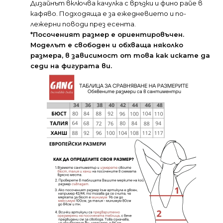
Дизайнът включва качулка с връзки и фино райе в
кафяво. Подходяща е за ежедневието и по-
лежерни поводи през есента.
*Посоченият размер е ориентировъчен.
Моделът е свободен и обхваща няколко
размера, в зависимост от това как искате да
седи на фигурата ви.