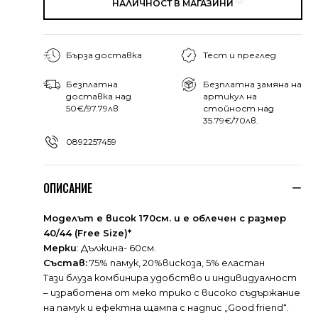
НАЛИЧНОСТ В МАГАЗИНИ
Бърза доставка
Тест и преглед
Безплатна
Безплатна замяна на
доставка над
артикул на
50€/97.79лв
стойност над
35.79€/70лв.
0892257459
ОПИСАНИЕ
Моделът е висок 170см. и е облечен с размер
40/44 (Free Size)*
Мерки
: Дължина- 60см.
Състав:
75% памук, 20%вискоза, 5% еластан
Тази блуза комбинира удобство и индивидуалност
– изработена от меко трико с високо съдържание
на памук и ефектна щампа с надпис „Good friend“.