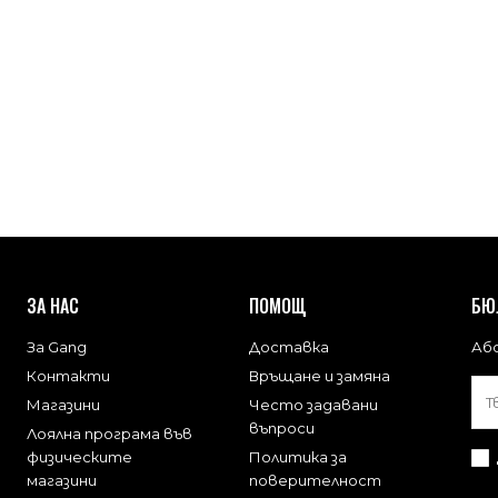
ЗА НАС
ПОМОЩ
БЮ
За Gang
Доставка
Або
Контакти
Връщане и замяна
Магазини
Често задавани
въпроси
Лоялна програма във
физическите
Политика за
магазини
поверителност