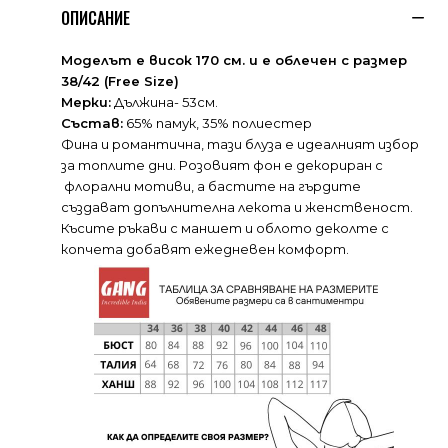
ОПИСАНИЕ
Моделът е висок 170 см. и е облечен с размер
38/42 (Free Size)
Мерки:
Дължина- 53см.
Състав:
65% памук, 35% полиестер
Фина и романтична, тази блуза е идеалният избор
за топлите дни. Розовият фон е декориран с
флорални мотиви, а бастите на гърдите
създават допълнителна лекота и женственост.
Късите ръкави с маншет и облото деколте с
копчета добавят ежедневен комфорт.