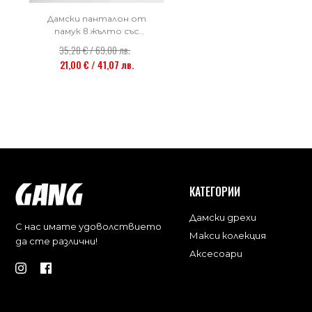
Дамски панталон от
памук в жълто със
странични гайки и
35,28 € / 69,00 лв.
джобове
21,00 € / 41,07 лв.
КАТЕГОРИИ
Дамски дрехи
С нас имате удоволствието
Макси колекция
да сте различни!
Аксесоари