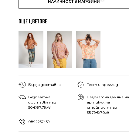
НАЛИЧНОСТ В МАГАЗИНИ
ОЩЕ ЦВЕТОВЕ
Бърза доставка
Тест и преглед
Безплатна
Безплатна замяна на
доставка над
артикул на
50€/97.79лв
стойност над
35.79€/70лв.
0892257459