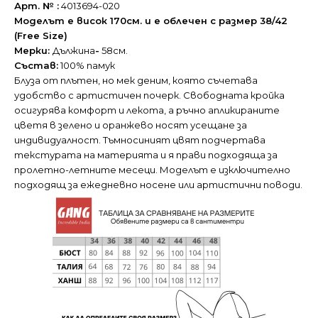
Арт. № :
4013694-020
Моделът е висок 170см. и е облечен с размер 38/42
(Free Size)
Мерки:
Дължина
-
58см.
Състав:
100% памук
Блуза от плътен, но мек деним, която съчетава
удобство с артистичен почерк. Свободната кройка
осигурява комфорт и лекота, а ръчно апликираните
цветя в зелено и оранжево носят усещане за
индивидуалност. Тъмносиният цвят подчертава
текстурата на материята и я прави подходяща за
пролетно-летните месеци. Моделът е изключително
подходящ за ежедневно носене или артистични поводи.