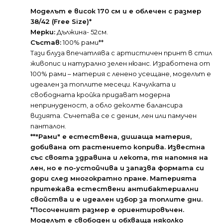
Моделът е висок 170 см и е облечен с размер
38/42 (Free Size)*
Мерки:
Дължина- 52см.
Състав:
100% рами**
Тази блуза впечатлява с артистичен принт в стил
живопис и натурално зелен нюанс. Изработена от
100% рами – материя с ленено усещане, моделът е
идеален за топлите месеци. Качулката и
свободната кройка придават модерна
непринуденост, а обло деколте балансира
визията. Съчетава се с деним, лен или памучен
панталон.
**"Рами" е естествена, дишаща материя,
добивана от растението коприва. Известна
със своята здравина и лекота, тя напомня на
лен, но е по-устойчива и запазва формата си
дори след многократно пране. Материята
притежава естествени антибактериални
свойства и е идеален избор за топлите дни.
*Посоченият размер е ориентировъчен.
Моделът е свободен и обхваща няколко