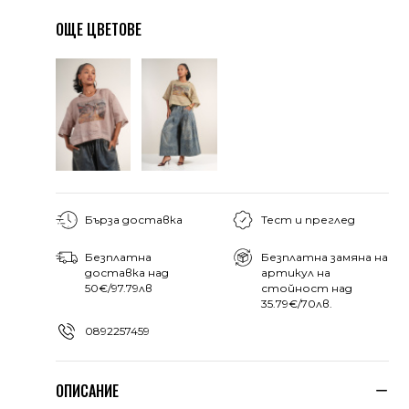
ОЩЕ ЦВЕТОВЕ
Бърза доставка
Тест и преглед
Безплатна
Безплатна замяна на
доставка над
артикул на
50€/97.79лв
стойност над
35.79€/70лв.
0892257459
ОПИСАНИЕ